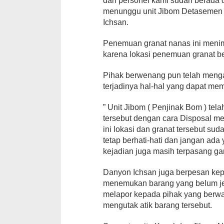
dan personel kami sudah berada
menunggu unit Jibom Detasemen 
Ichsan.
Penemuan granat nanas ini menim
karena lokasi penemuan granat 
Pihak berwenang pun telah men
terjadinya hal-hal yang dapat m
” Unit Jibom ( Penjinak Bom ) te
tersebut dengan cara Disposal me
ini lokasi dan granat tersebut s
tetap berhati-hati dan jangan ada 
kejadian juga masih terpasang ga
Danyon Ichsan juga berpesan kep
menemukan barang yang belum je
melapor kepada pihak yang berw
mengutak atik barang tersebut.