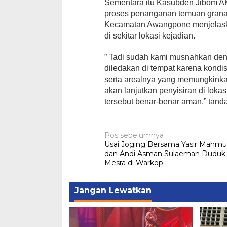
Sementara itu Kasubden Jibom 
proses penanganan temuan grana
Kecamatan Awangpone menjelaska
di sekitar lokasi kejadian.
” Tadi sudah kami musnahkan deng
diledakan di tempat karena kondis
serta arealnya yang memungkinka
akan lanjutkan penyisiran di loka
tersebut benar-benar aman,” tan
Navigasi
Pos sebelumnya
Usai Joging Bersama Yasir Mahm
pos
dan Andi Asman Sulaeman Duduk
Mesra di Warkop
Jangan Lewatkan