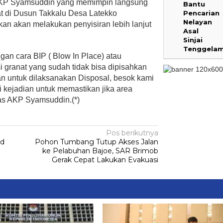
AKP Syamsuddin yang memimpin langsung
Bantu
Pencarian
t di Dusun Takkalu Desa Latekko
Nelayan
n akan melakukan penyisiran lebih lanjut
Asal
Sinjai
Tenggela
an cara BIP ( Blow In Place) atau
i granat yang sudah tidak bisa dipisahkan
n untuk dilaksanakan Disposal, besok kami
si kejadian untuk memastikan jika area
das AKP Syamsuddin.(*)
Pos berikutnya
ud
Pohon Tumbang Tutup Akses Jalan
ke Pelabuhan Bajoe, SAR Brimob
Gerak Cepat Lakukan Evakuasi