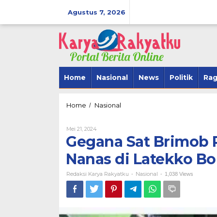
Lewati
ke
Agustus 7, 2026
konten
Home
Nasional
News
Politik
Ra
Gegana
Home
Nasional
/
Sat
Brimob
Oleh
Mei 21, 2024
Polda
Redaksi
Gegana Sat Brimob P
Sulsel
Karya
Disposal
Rakyatku
Nanas di Latekko B
BerAmal Men
Granat
SipakarioMi 
Nanas
Redaksi Karya Rakyatku
di
Nasional
Tegak Lurus
-
-
1,038 Views
Latekko
Di Politik
|
Novembe
Bone