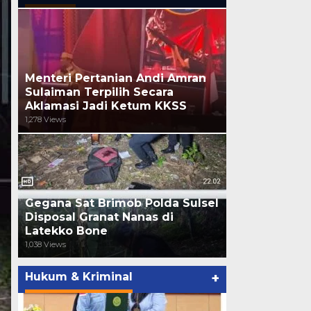
Menteri Pertanian Andi Amran
Sulaiman Terpilih Secara
Aklamasi Jadi Ketum KKSS
1,278 Views
Gegana Sat Brimob Polda Sulsel
Disposal Granat Nanas di
Latekko Bone
1,038 Views
Hukum & Kriminal
+