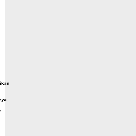
ikan
nya
n