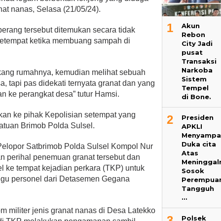
nat nanas, Selasa (21/05/24).
1
Akun
erang tersebut ditemukan secara tidak
Rebon
setempat ketika membuang sampah di
City Jadi
pusat
Transaksi
Narkoba
akang rumahnya, kemudian melihat sebuah
Sistem
a, tapi pas didekati ternyata granat dan yang
Tempel
n ke perangkat desa” tutur Hamsi.
di Bone.
rkan ke pihak Kepolisian setempat yang
2
Presiden
atuan Brimob Polda Sulsel.
APKLI
Menyampa
Duka cita
elopor Satbrimob Polda Sulsel Kompol Nur
Atas
n perihal penemuan granat tersebut dan
Meninggal
 ke tempat kejadian perkara (TKP) untuk
Sosok
gu personel dari Detasemen Gegana
Perempua
Tangguh
…
 militer jenis granat nanas di Desa Latekko
3
Polsek