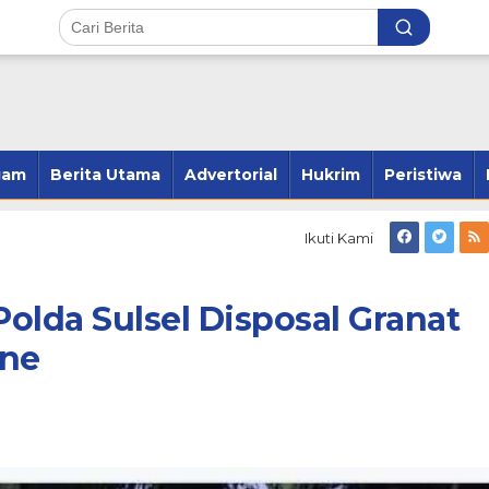
gam
Berita Utama
Advertorial
Hukrim
Peristiwa
Ikuti Kami
olda Sulsel Disposal Granat
one
ang 23 Kecamatan,
Andi Susanto Baso Samad Ber
2 Kecamatan dan
Pelung Kader Untuk Pimpin
 2 Kecamatan
Hanura Bone
r 28, 2024
Di Politik
|
Februari 1, 2026