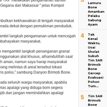
 di TKP melakukan pengamanan sambil
Lamuru
Gegana dari Makassar ” jelas Kompol
Bone
Amankan
Pelaku
Sabung
bulkan kekhawatiran di tengah masyarakat
Ayam
berada dekat dengan pemukiman penduduk.
4
Tak
gambil langkah pengamanan untuk mencegah
Kenal
embahayakan masyarakat.
Waktu,
Usai
lah mengambil langkah penanganan granat
Sholat
Subuh
nggunakan alat khusus, alhamdulillah saat
Tim SAR
udah aman, namun saya harap masyarakat
Brimob
yang melintas di areal tersebut lokasi
Bone
ris polisi,” sambung Danyon Brimob Bone.
Gercep
Evakuasi
Pohon
ada seluruh warga masyarakat, apabila
Tum…
las apalagi yang diduga bom segera
ajib dan jangan memindahkan apalagi
5
Tim SAR
Brimob
Bone