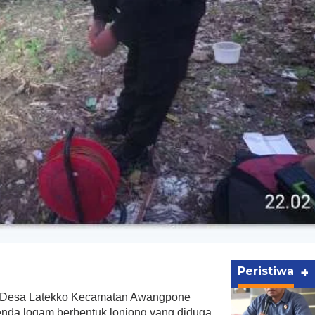
Peristiwa
+
a Desa Latekko Kecamatan Awangpone
da logam berbentuk lonjong yang diduga