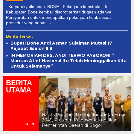
Karyarakyatku.com. BONE.- Pekerjaan konstruksi di
Kabupaten Bone kembali disorot terkait dugaan adanya
Persyaratan untuk mendapatkan pekerjaan tidak sesuai
prosedur yang benar.
Berita Terkait
Bupati Bone Andi Asman Sulaiman Mutasi 17
Pejabat Eselon II B
IN MEMORIAM DRS. ANDI TERWO PABOKORI ”
Mantan Atlet Nasional Itu Telah Meninggalkan Kita
Untuk Selamanya”
BERITA
UTAMA
 Indonesia Emas
o Kumpulkan
Daftar Menteri Kabinet Merah Putih,
«
»
Bogor
Prabowo- Gibran