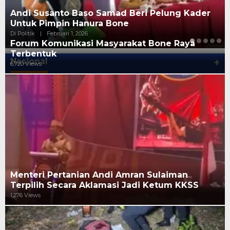
Golkar Bone Bahas Etika dan Budaya Politik
Lokal Dalam Bingkai Demokrasi
Di Politik
|
Desember 16, 2025
Forum Komunikasi Masyarakat Bone Raya
Terbentuk
Nasional
+
6,720 Views
Menteri Pertanian Andi Amran Sulaiman
Terpilih Secara Aklamasi Jadi Ketum KKSS
1,276 Views