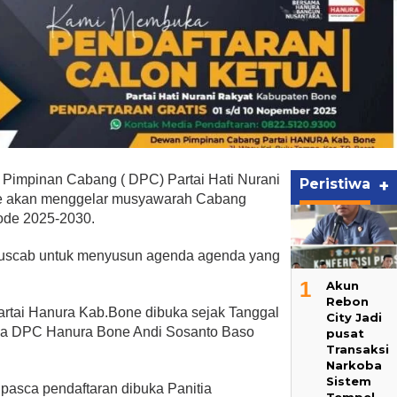
Pimpinan Cabang ( DPC) Partai Hati Nurani
Peristiwa
+
ne akan menggelar musyawarah Cabang
iode 2025-2030.
uscab untuk menyusun agenda agenda yang
1
Akun
Rebon
rtai Hanura Kab.Bone dibuka sejak Tanggal
City Jadi
tua DPC Hanura Bone Andi Sosanto Baso
pusat
Transaksi
Narkoba
Sistem
 pasca pendaftaran dibuka Panitia