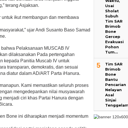
Waktu,
” terang Asjaksan.
Usai
Sholat
Subuh
er untuk ikut membangun dan membawa
Tim SAR
Brimob
 masyarakat,” ujar Andi Susanto Baso Samad
Bone
ne.
Gercep
Evakuasi
Pohon
an bahwa Pelaksanaan MUSCAB IV
Tum…
an dilaksanakan Pada pertengahan
n kepada Panitia Muscab IV untuk
5
Tim SAR
ra transparan, demokratis, dan sesuai
Brimob
na diatur dalam AD/ART Parta iHanura.
Bone
Bantu
Pencarian
on manapun. Kami memastikan seluruh proses
Nelayan
al,dengan mengedepankan nilai musyawarah
Asal
 menjadi ciri khas Partai Hanura dengan
Sinjai
icara.
Tenggela
ten Bone ini diharapkan menjadi momentum