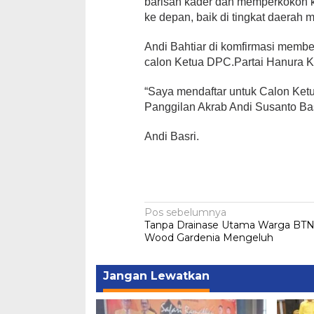
barisan kader dan memperkokoh ko
ke depan, baik di tingkat daerah 
Andi Bahtiar di komfirmasi memb
calon Ketua DPC.Partai Hanura 
“Saya mendaftar untuk Calon Ke
Panggilan Akrab Andi Susanto B
Andi Basri.
Navigasi
Pos sebelumnya
Tanpa Drainase Utama Warga BT
pos
Wood Gardenia Mengeluh
Jangan Lewatkan