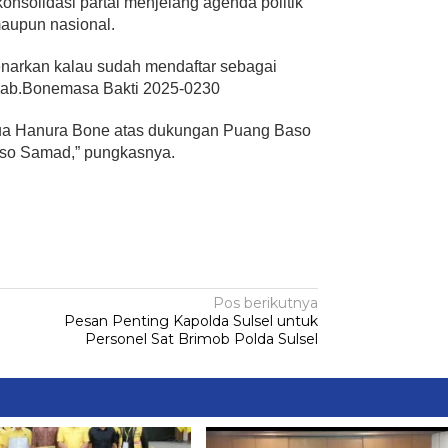
nsolidasi partai menjelang agenda politik
maupun nasional.
enarkan kalau sudah mendaftar sebagai
Kab.Bonemasa Bakti 2025-0230
tua Hanura Bone atas dukungan Puang Baso
aso Samad,” pungkasnya.
Pos berikutnya
N
Pesan Penting Kapolda Sulsel untuk
Personel Sat Brimob Polda Sulsel