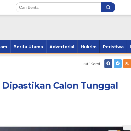
gam
Berita Utama
Advertorial
Hukrim
Peristiwa
Ikuti Kami
 Dipastikan Calon Tunggal
ang 23 Kecamatan,
Andi Susanto Baso Samad Ber
2 Kecamatan dan
Pelung Kader Untuk Pimpin
 2 Kecamatan
Hanura Bone
r 28, 2024
Di Politik
|
Februari 1, 2026