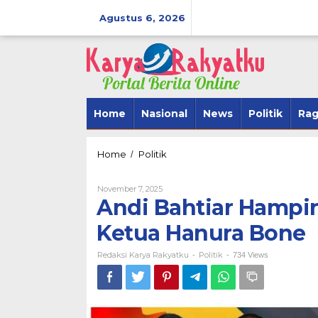
Lewati
ke
Agustus 6, 2026
konten
Home
Nasional
News
Politik
Ra
Andi
Home
Politik
/
Bahtiar
Hampir
Oleh
November 7, 2025
Dipastikan
Redaksi
Andi Bahtiar Hampir
Calon
Karya
Tunggal
Rakyatku
Ketua Hanura Bone
BerAmal Men
Ketua
SipakarioMi 
Hanura
Redaksi Karya Rakyatku
Bone
Politik
Tegak Lurus
-
-
734 Views
Di Politik
|
Novembe