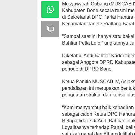
Musyawarah Cabang (MUSCAB IV)
Kabupaten Bone secara resmi me
di Sekretariat DPC Partai Hanur
Kecamatan Tanete Riattang Barat
“Sampai saat ini hanya satu bakal
Bahtiar Petta Lolo,” ungkapnya Ju
Diketahui Andi Bahtiar Kader tule
sebagai Anggota DPRD Kabupaten
periode di DPRD Bone.
Ketua Panitia MUSCAB IV, Asjak
pendaftaran ini merupakan bentu
penguatan struktur dan konsolidasi
“Kami menyambut baik kehadiran
sebagai calon Ketua DPC Hanura
Betapa tidak sdr Andi Bahtiar tidak
Loyalitasnya terhadap Partai, beli
satu kali gagal dan Alhamdulillah 