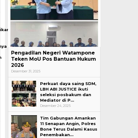
ikan
nya
Pengadilan Negeri Watampone
n
Teken MoU Pos Bantuan Hukum
2026
Desember 31, 2025
Perkuat daya saing SDM,
LBH ABI JUSTICE ikuti
seleksi posbakum dan
Mediator di P…
Desember 24, 2025
Tim Gabungan Amankan
11 Senapan Angin, Polres
Bone Terus Dalami Kasus
Penembakan…