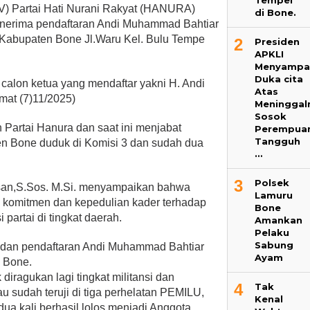
Tempel
 Partai Hati Nurani Rakyat (HANURA)
di Bone.
nerima pendaftaran Andi Muhammad Bahtiar
a Kabupaten Bone Jl.Waru Kel. Bulu Tempe
2
Presiden
APKLI
.
Menyampa
Duka cita
 calon ketua yang mendaftar yakni H. Andi
Atas
mat (7)11/2025)
Meninggal
Sosok
n Partai Hanura dan saat ini menjabat
Perempua
Tangguh
 Bone duduk di Komisi 3 dan sudah dua
…
3
Polsek
san,S.Sos. M.Si. menyampaikan bahwa
Lamuru
k komitmen dan kepedulian kader terhadap
Bone
 partai di tingkat daerah.
Amankan
Pelaku
Sabung
 dan pendaftaran Andi Muhammad Bahtiar
Ayam
 Bone.
 diragukan lagi tingkat militansi dan
4
Tak
au sudah teruji di tiga perhelatan PEMILU,
Kenal
dua kali berhasil lolos menjadi Anggota