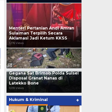
Menteri Pertanian Andi Amran
Sulaiman Terpilih Secara
Aklamasi Jadi Ketum KKSS
1,276 Views
Gegana Sat Brimob Polda Sulsel
Disposal Granat Nanas di
Latekko Bone
1,035 Views
Hukum & Kriminal
+