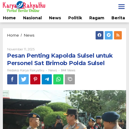
Lewati
ke
konten
Home
Nasional
News
Politik
Ragam
Berita 
Pesan
Home
News
/
Penting
Kapolda
Oleh
November 11, 2025
Sulsel
Redaksi
Pesan Penting Kapolda Sulsel untuk
untuk
Karya
Personel
Rakyatku
Personel Sat Brimob Polda Sulsel
Sat
Redaksi Karya Rakyatku
News
-
-
844 Views
Brimob
Polda
Sulsel