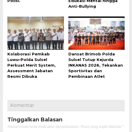
Polisi.
Edukasi Mental hingga
Anti-Bullying
Kolaborasi Pemkab
Dansat Brimob Polda
Luwu–Polda Sulsel
Sulsel Tutup Kejurda
Perkuat Merit System,
INKANAS 2026, Tekankan
Assessment Jabatan
Sportivitas dan
Resmi Dibuka
Pembinaan Atlet
Komentar
Tinggalkan Balasan
Alamat email Anda tidak akan dipublikasikan.
Ruas yang wajib ditandai
*