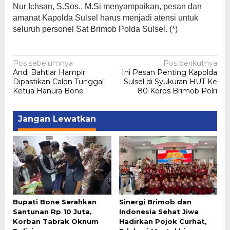
Nur Ichsan, S.Sos., M.Si menyampaikan, pesan dan
amanat Kapolda Sulsel harus menjadi atensi untuk
seluruh personel Sat Brimob Polda Sulsel. (*)
Navigasi
Pos sebelumnya
Pos berikutnya
Andi Bahtiar Hampir
Ini Pesan Penting Kapolda
pos
Dipastikan Calon Tunggal
Sulsel di Syukuran HUT Ke
Ketua Hanura Bone
80 Korps Brimob Polri
Jangan Lewatkan
Bupati Bone Serahkan
Sinergi Brimob dan
Santunan Rp 10 Juta,
Indonesia Sehat Jiwa
Korban Tabrak Oknum
Hadirkan Pojok Curhat,