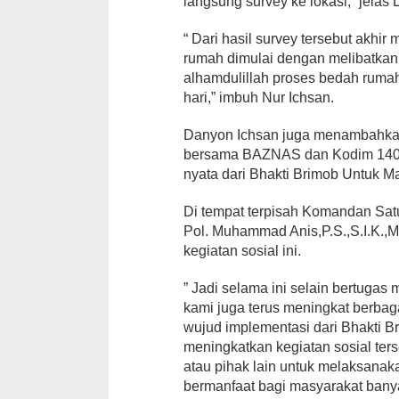
langsung survey ke lokasi,” jelas
“ Dari hasil survey tersebut akhir
rumah dimulai dengan melibatka
alhamdulillah proses bedah rumah
hari,” imbuh Nur Ichsan.
Danyon Ichsan juga menambahkan
bersama BAZNAS dan Kodim 1407 
nyata dari Bhakti Brimob Untuk M
Di tempat terpisah Komandan Sat
Pol. Muhammad Anis,P.S.,S.I.K.,M
kegiatan sosial ini.
” Jadi selama ini selain bertugas 
kami juga terus meningkat berbag
wujud implementasi dari Bhakti B
meningkatkan kegiatan sosial ter
atau pihak lain untuk melaksanak
bermanfaat bagi masyarakat ban