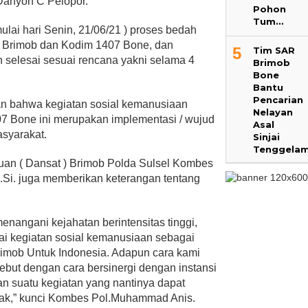
 Danyon C Pelopor.
Pohon
Tum…
 mulai hari Senin, 21/06/21 ) proses bedah
n Brimob dan Kodim 1407 Bone, dan
5
Tim SAR
 selesai sesuai rencana yakni selama 4
Brimob
Bone
Bantu
Pencarian
 bahwa kegiatan sosial kemanusiaan
Nelayan
Bone ini merupakan implementasi / wujud
Asal
asyarakat.
Sinjai
Tenggela
uan ( Dansat ) Brimob Polda Sulsel Kombes
.Si. juga memberikan keterangan tentang
menangani kejahatan berintensitas tinggi,
ai kegiatan sosial kemanusiaan sebagai
rimob Untuk Indonesia. Adapun cara kami
sebut dengan cara bersinergi dengan instansi
an suatu kegiatan yang nantinya dapat
yak,” kunci Kombes Pol.Muhammad Anis.