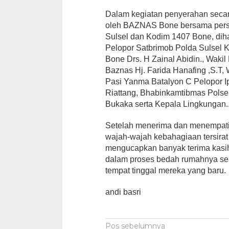
Dalam kegiatan penyerahan secar
oleh BAZNAS Bone bersama perso
Sulsel dan Kodim 1407 Bone, diha
Pelopor Satbrimob Polda Sulsel
Bone Drs. H Zainal Abidin., Waki
Baznas Hj. Farida Hanafing ,S.T,
Pasi Yanma Batalyon C Pelopor Ip
Riattang, Bhabinkamtibmas Polse
Bukaka serta Kepala Lingkungan.
Setelah menerima dan menempati
wajah-wajah kebahagiaan tersirat
mengucapkan banyak terima kasih 
dalam proses bedah rumahnya ser
tempat tinggal mereka yang baru.
andi basri
Navigasi
Pos sebelumnya