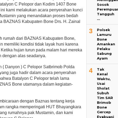
 Batalyon C Pelopor dan Kodim 1407 Bone
Sosok
Perempua
ini kami melakukan acara penyerahan kunci
Tangguh
 Mustamin yang menandakan proses bedah
…
tua BAZNAS Kabupaten Bone Drs. H. Zainal
3
Polsek
Lamuru
h rumah dari BAZNAS Kabupaten Bone,
Bone
Amankan
 memiliki kondisi tidak layak huni karena
Pelaku
. Ketika hujan turun pada malam hari mereka
Sabung
ah dengan alas seadanya.
Ayam
 ( Danyon ) C Pelopor Satbrimob Polda
4
Tak
 yang juga hadir dalam acara penyerahan
Kenal
ahwa Batalyon C Pelopor telah lama
Waktu,
Usai
ZNAS Bone utamanya dalam kegiatan-
Sholat
Subuh
Tim SAR
mbicaraan dengan Baznas tentang kerja
Brimob
lam rangka memperingati HUT Bhayangkara
Bone
Gercep
tang rumahnya pak Mustamin, dan kami
Evakuasi