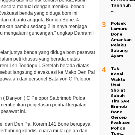
Tangguh
 secara manual dengan memikul benda
…
Evakuasi benda yang diduga bom ini
I dan dibantu anggota Brimob Bone. 4
3
Polsek
nakan bambu sedang 2 lainnya menjaga
Lamuru
rlalu mengalami guncangan,” ungkap Danramil
Bone
Amankan
Pelaku
Sabung
n, selanjutnya benda yang diduga bom pesawat
Ayam
dalam peti khusus yang berada diatas
rem 141 Toddopuli. Setelah berada diatas
4
Tak
rsebut langsung dievakuasi ke Mako Den Pal
Kenal
awalan dari personel Batalyon C Pelopor
Waktu,
Usai
Sholat
Subuh
 ( Danyon ) C Pelopor Satbrimob Polda
Tim SAR
 memberikan penjelasan perihal kegiatan
Brimob
pesawat ini.
Bone
Gercep
Evakuasi
nel dari Den Pal Korem 141 Bone berupaya
Pohon
erhubung kondisi cuaca mulai gelap dan
Tum…