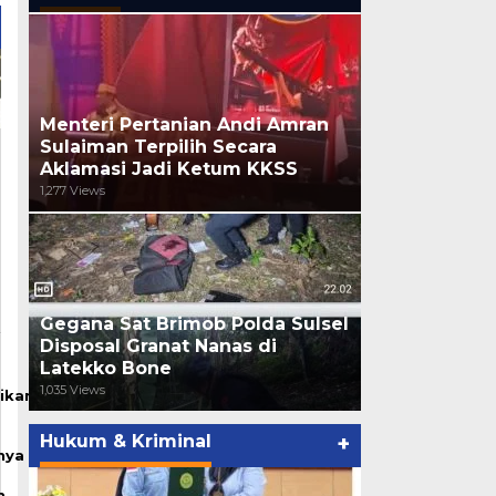
Menteri Pertanian Andi Amran
Sulaiman Terpilih Secara
Aklamasi Jadi Ketum KKSS
1,277 Views
Gegana Sat Brimob Polda Sulsel
Disposal Granat Nanas di
Latekko Bone
1,035 Views
ikan
Hukum & Kriminal
+
nya
n