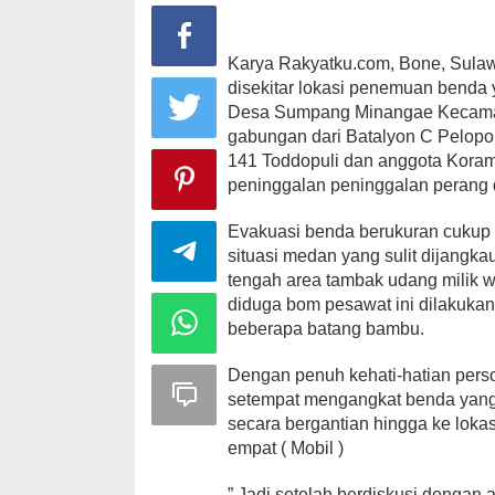
Karya Rakyatku.com, Bone, Sulawe
disekitar lokasi penemuan bend
Desa Sumpang Minangae Kecamatan
gabungan dari Batalyon C Pelopo
141 Toddopuli dan anggota Kora
peninggalan peninggalan perang 
Evakuasi benda berukuran cukup b
situasi medan yang sulit dijangka
tengah area tambak udang milik w
diduga bom pesawat ini dilakukan
beberapa batang bambu.
Dengan penuh kehati-hatian pers
setempat mengangkat benda yang
secara bergantian hingga ke loka
empat ( Mobil )
” Jadi setelah berdiskusi dengan 