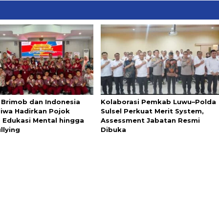
i Brimob dan Indonesia
Kolaborasi Pemkab Luwu–Polda
Jiwa Hadirkan Pojok
Sulsel Perkuat Merit System,
, Edukasi Mental hingga
Assessment Jabatan Resmi
llying
Dibuka