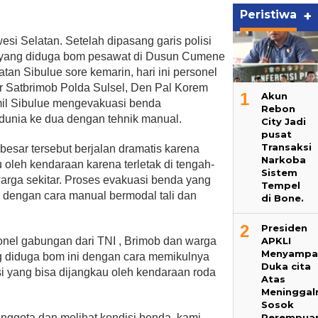
Peristiwa
+
si Selatan. Setelah dipasang garis polisi
a yang diduga bom pesawat di Dusun Cumene
 Sibulue sore kemarin, hari ini personel
r Satbrimob Polda Sulsel, Den Pal Korem
1
Akun
mil Sibulue mengevakuasi benda
Rebon
dunia ke dua dengan tehnik manual.
City Jadi
pusat
Transaksi
esar tersebut berjalan dramatis karena
Narkoba
u oleh kendaraan karena terletak di tengah-
Sistem
arga sekitar. Proses evakuasi benda yang
Tempel
 dengan cara manual bermodal tali dan
di Bone.
2
Presiden
APKLI
onel gabungan dari TNI , Brimob dan warga
Menyampa
 diduga bom ini dengan cara memikulnya
Duka cita
si yang bisa dijangkau oleh kendaraan roda
Atas
Meninggal
Sosok
Perempua
anggota dan melihat kondisi benda, kami