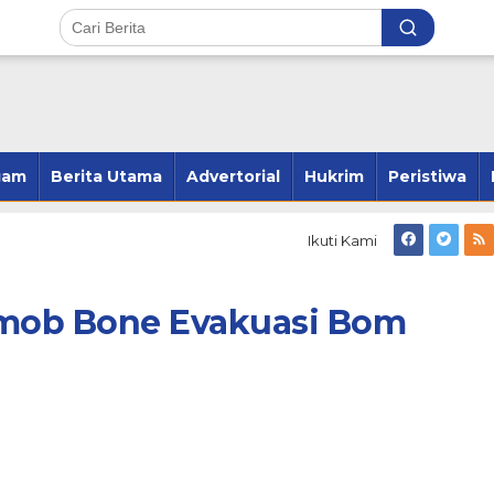
gam
Berita Utama
Advertorial
Hukrim
Peristiwa
Ikuti Kami
imob Bone Evakuasi Bom
ang 23 Kecamatan,
Andi Susanto Baso Samad Ber
2 Kecamatan dan
Pelung Kader Untuk Pimpin
 2 Kecamatan
Hanura Bone
r 28, 2024
Di Politik
|
Februari 1, 2026