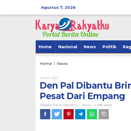
Lewati
ke
Agustus 7, 2026
konten
Home
Nasional
News
Politik
Ra
Den
Home
News
/
Pal
Dibantu
Oleh
Juli 24, 2021
Brimob
Redaksi
Den Pal Dibantu Br
Bone
Karya
Evakuasi
Rakyatku
Pesat Dari Empang
BerAmal Men
Bom
SipakarioMi 
Pesat
Redaksi Karya Rakyatku
Dari
News
Tegak Lurus
-
-
1,486 Views
Empang
Di Politik
|
Novembe