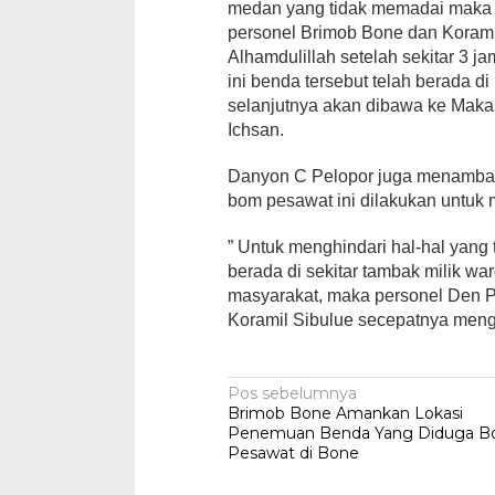
medan yang tidak memadai maka b
personel Brimob Bone dan Korami
Alhamdulillah setelah sekitar 3 ja
ini benda tersebut telah berada 
selanjutnya akan dibawa ke Makasa
Ichsan.
Danyon C Pelopor juga menamba
bom pesawat ini dilakukan untuk
” Untuk menghindari hal-hal yang
berada di sekitar tambak milik 
masyarakat, maka personel Den P
Koramil Sibulue secepatnya menge
Navigasi
Pos sebelumnya
Brimob Bone Amankan Lokasi
pos
Penemuan Benda Yang Diduga 
Pesawat di Bone