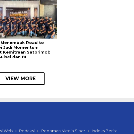
 Menembak Road to
bi Jadi Momentum
t Kemitraan Satbrimob
ulsel dan BI
VIEW MORE
si Web
Redaksi
Pedoman Media Siber
Indeks Berita