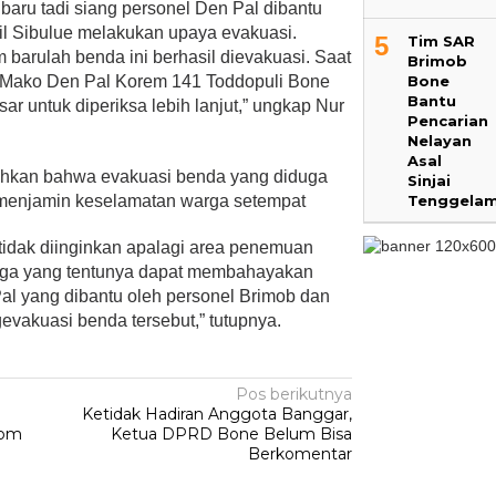
aru tadi siang personel Den Pal dibantu
l Sibulue melakukan upaya evakuasi.
5
Tim SAR
m barulah benda ini berhasil dievakuasi. Saat
Brimob
Bone
di Mako Den Pal Korem 141 Toddopuli Bone
Bantu
r untuk diperiksa lebih lanjut,” ungkap Nur
Pencarian
Nelayan
Asal
hkan bahwa evakuasi benda yang diduga
Sinjai
Tenggela
 menjamin keselamatan warga setempat
 tidak diinginkan apalagi area penemuan
warga yang tentunya dapat membahayakan
al yang dibantu oleh personel Brimob dan
vakuasi benda tersebut,” tutupnya.
Pos berikutnya
Ketidak Hadiran Anggota Banggar,
Bom
Ketua DPRD Bone Belum Bisa
Berkomentar