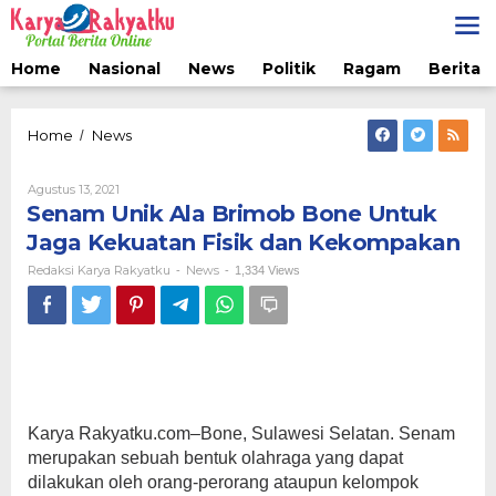
Lewati
ke
konten
Home
Nasional
News
Politik
Ragam
Berita 
Senam
Home
News
/
Unik
Ala
Oleh
Agustus 13, 2021
Brimob
Redaksi
Senam Unik Ala Brimob Bone Untuk
Bone
Karya
Untuk
Rakyatku
Jaga Kekuatan Fisik dan Kekompakan
Jaga
Redaksi Karya Rakyatku
News
-
-
1,334 Views
Kekuatan
Fisik
dan
Kekompakan
Karya Rakyatku.com–Bone, Sulawesi Selatan. Senam
merupakan sebuah bentuk olahraga yang dapat
dilakukan oleh orang-perorang ataupun kelompok