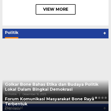
VIEW MORE
Politik
+
Golkar Bone Bahas Etika dan Budaya Politik
Lokal Dalam Bingkai Demokrasi
Di Politik
|
Desember 16, 2025
Forum Komunikasi Masyarakat Bone Raya
Terbentuk
Nasional
+
6,755 Views