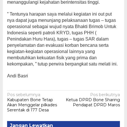
menanggulangi kejahatan berintensitas tinggi.
” Tentunya harapan saya melalui kegiatan ini out put
nya dapat juga menunjang pelaksanaan tugas – tugas
operasional sebagai wujud nyata Bhakti Brimob Untuk
Indonesia seperti patroli KRYD, tugas PHH (
Penindakan Huru Hara), tugas – tugas SAR dalam
penyelamatan dan evakuasi korban bencana serta
kegiatan-kegiatan operasional lainnya yang
membutuhkan kekuatan fisik yang prima dan
kekompakan, ” tutup perwira berpangkat satu melati ini.
Andi Basri
Navigasi
Pos sebelumnya
Pos berikutnya
Kabupaten Bone Tetap
Ketua DPRD Bone Sharing
pos
Akan Menggelar pilkades
Pendapat DPRD Maros
Serentak di 177 Desa
Jangan Lewatkan