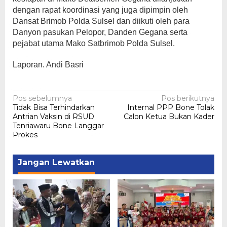
dengan rapat koordinasi yang juga dipimpin oleh
Dansat Brimob Polda Sulsel dan diikuti oleh para
Danyon pasukan Pelopor, Danden Gegana serta
pejabat utama Mako Satbrimob Polda Sulsel.
Laporan. Andi Basri
Navigasi
Pos sebelumnya
Pos berikutnya
Tidak Bisa Terhindarkan
Internal PPP Bone Tolak
pos
Antrian Vaksin di RSUD
Calon Ketua Bukan Kader
Tenriawaru Bone Langgar
Prokes
Jangan Lewatkan