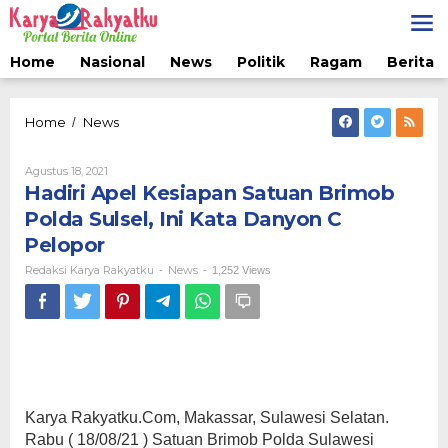
Lewati
ke
konten
Home
Nasional
News
Politik
Ragam
Berita 
Hadiri
Home
News
/
Apel
Kesiapan
Oleh
Agustus 18, 2021
Satuan
Redaksi
Hadiri Apel Kesiapan Satuan Brimob
Brimob
Karya
Polda
Rakyatku
Polda Sulsel, Ini Kata Danyon C
Sulsel,
Pelopor
Ini
Kata
Redaksi Karya Rakyatku
News
-
-
1,252 Views
Danyon
C
Pelopor
Karya Rakyatku.Com, Makassar, Sulawesi Selatan.
Rabu ( 18/08/21 ) Satuan Brimob Polda Sulawesi