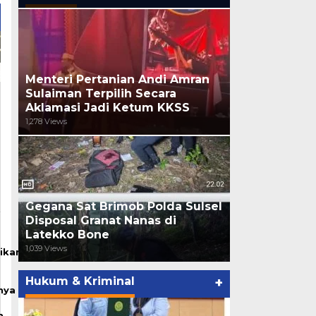
Menteri Pertanian Andi Amran
Sulaiman Terpilih Secara
Aklamasi Jadi Ketum KKSS
1,278 Views
Gegana Sat Brimob Polda Sulsel
Disposal Granat Nanas di
Latekko Bone
1,039 Views
ikan
Hukum & Kriminal
+
nya
n