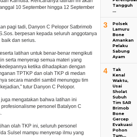
 dan Karhutla. Rencananya latihan ini akan
Tangguh
 tanggal 10 September hingga 12 September
…
3
Polsek
n pagi tadi, Danyon C Pelopor Satbrimob
Lamuru
 S.Sos. berpesan kepada seluruh anggotanya
Bone
Amankan
 baik dan serius.
Pelaku
Sabung
eserta latihan untuk benar-benar mengikuti
Ayam
kin serta menyerap semua materi yang
a kedepannya ketika dihadapkan dengan
4
Tak
nganan TPTKP dan olah TKP di medan
Kenal
nya secara mandiri sambil menunggu tim
Waktu,
Usai
 kejadian,” tutur Danyon C Pelopor.
Sholat
Subuh
juga mengatakan bahwa latihan ini
Tim SAR
 profesionalisme personel Batalyon C
Brimob
.
Bone
Gercep
Evakuasi
tihan olah TKP ini, seluruh personel
Pohon
olda Sulsel mampu menyerap ilmu yang
Tum…