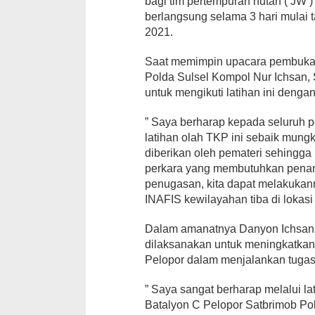
bagi tim pertempuran hutan ( JW )
berlangsung selama 3 hari mulai
2021.
Saat memimpin upacara pembukaa
Polda Sulsel Kompol Nur Ichsan,
untuk mengikuti latihan ini dengan
” Saya berharap kepada seluruh p
latihan olah TKP ini sebaik mung
diberikan oleh pemateri sehingg
perkara yang membutuhkan pena
penugasan, kita dapat melakukan
INAFIS kewilayahan tiba di lokasi
Dalam amanatnya Danyon Ichsan 
dilaksanakan untuk meningkatkan
Pelopor dalam menjalankan tugas
” Saya sangat berharap melalui la
Batalyon C Pelopor Satbrimob P