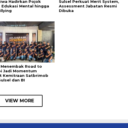
Jiwa Hadirkan Pojok
Sulsel Perkuat Merit System,
, Edukasi Mental hingga
Assessment Jabatan Resmi
llying
Dibuka
 Menembak Road to
bi Jadi Momentum
t Kemitraan Satbrimob
ulsel dan BI
VIEW MORE