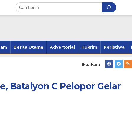
gam
Berita Utama
Advertorial
Hukrim
Peristiwa
Ikuti Kami
, Batalyon C Pelopor Gelar
ang 23 Kecamatan,
Andi Susanto Baso Samad Ber
2 Kecamatan dan
Pelung Kader Untuk Pimpin
 2 Kecamatan
Hanura Bone
r 28, 2024
Di Politik
|
Februari 1, 2026