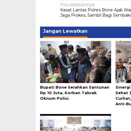
Navigasi
Pos sebelumnya
Kasat Lantas Polres Bone Ajak Wa
pos
Jaga Prokes, Sambil Bagi Sembak
Jangan Lewatkan
Bupati Bone Serahkan Santunan
Sinerg
Rp 10 Juta, Korban Tabrak
Sehat 
Oknum Polisi.
Curhat
Anti-Bu