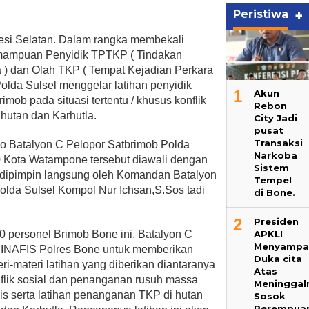
Peristiwa
+
esi Selatan. Dalam rangka membekali
ampuan Penyidik TPTKP ( Tindakan
 ) dan Olah TKP ( Tempat Kejadian Perkara
olda Sulsel menggelar latihan penyidik
1
Akun
imob pada situasi tertentu / khusus konflik
Rebon
 hutan dan Karhutla.
City Jadi
pusat
Transaksi
ko Batalyon C Pelopor Satbrimob Polda
Narkoba
70 Kota Watampone tersebut diawali dengan
Sistem
 dipimpin langsung oleh Komandan Batalyon
Tempel
olda Sulsel Kompol Nur Ichsan,S.Sos tadi
di Bone.
2
Presiden
APKLI
60 personel Brimob Bone ini, Batalyon C
Menyampa
 INAFIS Polres Bone untuk memberikan
Duka cita
ri-materi latihan yang diberikan diantaranya
Atas
flik sosial dan penanganan rusuh massa
Meninggal
s serta latihan penanganan TKP di hutan
Sosok
Perempua