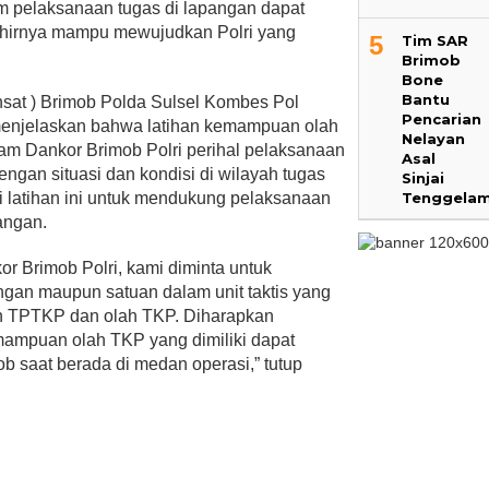
m pelaksanaan tugas di lapangan dapat
khirnya mampu mewujudkan Polri yang
5
Tim SAR
Brimob
Bone
Bantu
sat ) Brimob Polda Sulsel Kombes Pol
Pencarian
menjelaskan bahwa latihan kemampuan olah
Nelayan
gram Dankor Brimob Polri perihal pelaksanaan
Asal
engan situasi dan kondisi di wilayah tugas
Sinjai
Tenggela
i latihan ini untuk mendukung pelaksanaan
angan.
or Brimob Polri, kami diminta untuk
ngan maupun satuan dalam unit taktis yang
 TPTKP dan olah TKP. Diharapkan
ampuan olah TKP yang dimiliki dapat
 saat berada di medan operasi,” tutup