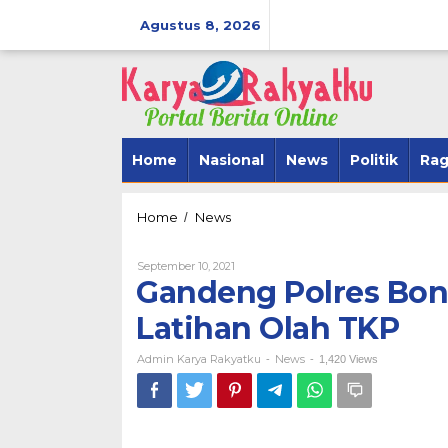
Lewati
ke
Agustus 8, 2026
konten
Home
Nasional
News
Politik
Ra
Gandeng
Home
News
/
Polres
Bone,
Oleh
September 10, 2021
Batalyon
Admin
Gandeng Polres Bone
C
Karya
Pelopor
Rakyatku
Latihan Olah TKP
BerAmal Men
Gelar
SipakarioMi 
Latihan
Admin Karya Rakyatku
Olah
News
Tegak Lurus
-
-
1,420 Views
TKP
Di Politik
|
Novembe