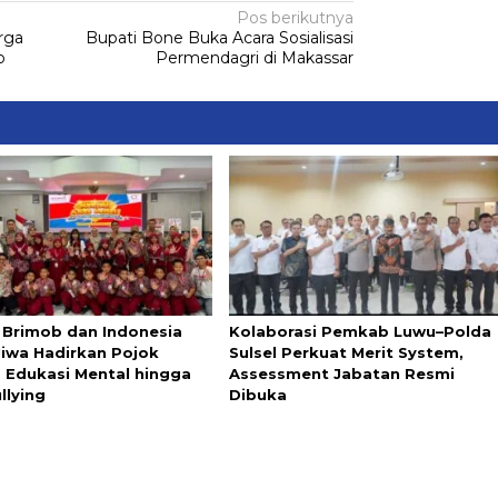
Pos berikutnya
rga
Bupati Bone Buka Acara Sosialisasi
o
Permendagri di Makassar
i Brimob dan Indonesia
Kolaborasi Pemkab Luwu–Polda
Jiwa Hadirkan Pojok
Sulsel Perkuat Merit System,
, Edukasi Mental hingga
Assessment Jabatan Resmi
llying
Dibuka