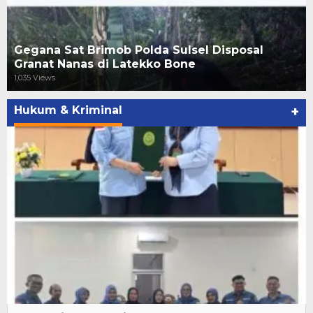
Gegana Sat Brimob Polda Sulsel Disposal
Granat Nanas di Latekko Bone
1,035 Views
Hukum & Kriminal
+