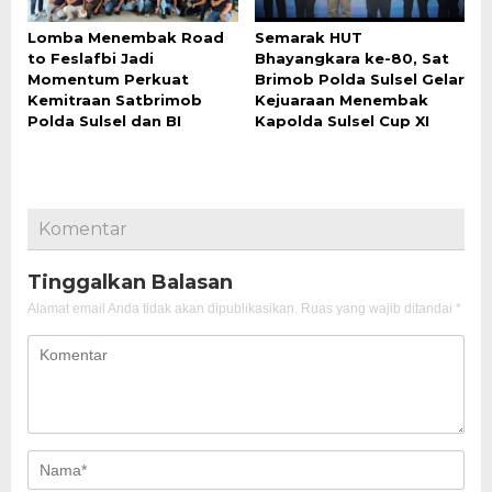
Lomba Menembak Road
Semarak HUT
to Feslafbi Jadi
Bhayangkara ke-80, Sat
Momentum Perkuat
Brimob Polda Sulsel Gelar
Kemitraan Satbrimob
Kejuaraan Menembak
Polda Sulsel dan BI
Kapolda Sulsel Cup XI
Komentar
Tinggalkan Balasan
Alamat email Anda tidak akan dipublikasikan.
Ruas yang wajib ditandai
*