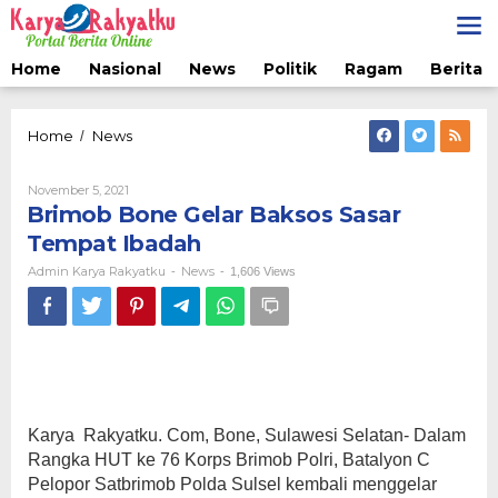
Lewati
ke
konten
Home
Nasional
News
Politik
Ragam
Berita 
Brimob
Home
News
/
Bone
Gelar
Oleh
November 5, 2021
Baksos
Admin
Brimob Bone Gelar Baksos Sasar
Sasar
Karya
Tempat
Rakyatku
Tempat Ibadah
Ibadah
Admin Karya Rakyatku
News
-
-
1,606 Views
Karya Rakyatku. Com, Bone, Sulawesi Selatan- Dalam
Rangka HUT ke 76 Korps Brimob Polri, Batalyon C
Pelopor Satbrimob Polda Sulsel kembali menggelar