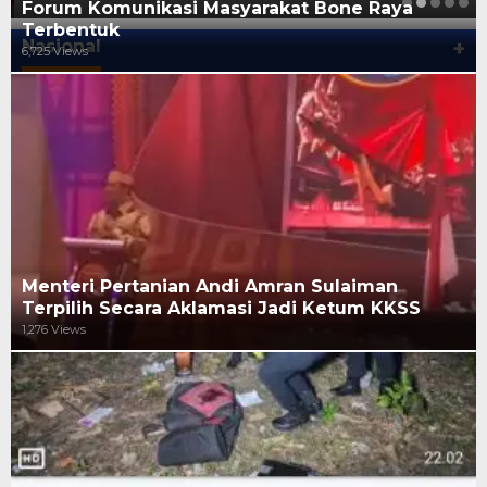
Forum Komunikasi Masyarakat Bone Raya
Terbentuk
Nasional
+
6,725 Views
Menteri Pertanian Andi Amran Sulaiman
Terpilih Secara Aklamasi Jadi Ketum KKSS
1,276 Views