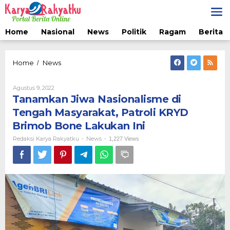
Lewati
ke
konten
Home
Nasional
News
Politik
Ragam
Berita 
Tanamkan
Home
News
/
Jiwa
Nasionalisme
Oleh
Agustus 9, 2022
di
Redaksi
Tanamkan Jiwa Nasionalisme di
Tengah
Karya
Masyarakat,
Rakyatku
Tengah Masyarakat, Patroli KRYD
Patroli
Brimob Bone Lakukan Ini
KRYD
Brimob
Redaksi Karya Rakyatku
News
-
-
1,227 Views
Bone
Lakukan
Ini