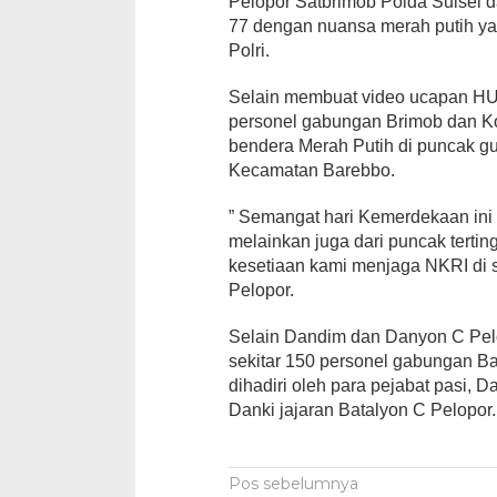
Pelopor Satbrimob Polda Sulsel d
77 dengan nuansa merah putih ya
Polri.
Selain membuat video ucapan HU
personel gabungan Brimob dan K
bendera Merah Putih di puncak g
Kecamatan Barebbo.
” Semangat hari Kemerdekaan ini
melainkan juga dari puncak terti
kesetiaan kami menjaga NKRI di 
Pelopor.
Selain Dandim dan Danyon C Pelo
sekitar 150 personel gabungan B
dihadiri oleh para pejabat pasi, 
Danki jajaran Batalyon C Pelopor.
Navigasi
Pos sebelumnya