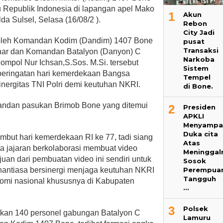
Republik Indonesia di lapangan apel Mako
1
Akun
a Sulsel, Selasa (16/08/2 ).
Rebon
City Jadi
g oleh Komandan Kodim (Dandim) 1407 Bone
pusat
Transaksi
Johar dan Komandan Batalyon (Danyon) C
Narkoba
ompol Nur Ichsan,S.Sos. M.Si. tersebut
Sistem
peringatan hari kemerdekaan Bangsa
Tempel
nergitas TNI Polri demi keutuhan NKRI.
di Bone.
mandan pasukan Brimob Bone yang ditemui
2
Presiden
APKLI
Menyampa
Duka cita
but hari kemerdekaan RI ke 77, tadi siang
Atas
 jajaran berkolaborasi membuat video
Meninggal
an dari pembuatan video ini sendiri untuk
Sosok
Perempua
antiasa bersinergi menjaga keutuhan NKRI
Tangguh
omi nasional khususnya di Kabupaten
…
3
Polsek
tkan 140 personel gabungan Batalyon C
Lamuru