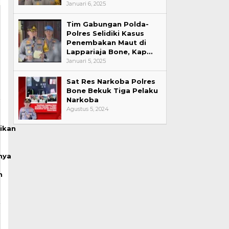
Januari 6, 2025
Tim Gabungan Polda-
Polres Selidiki Kasus
Penembakan Maut di
Lappariaja Bone, Kap…
Januari 5, 2025
Sat Res Narkoba Polres
Bone Bekuk Tiga Pelaku
Narkoba
Agustus 5, 2024
ikan
nya
n