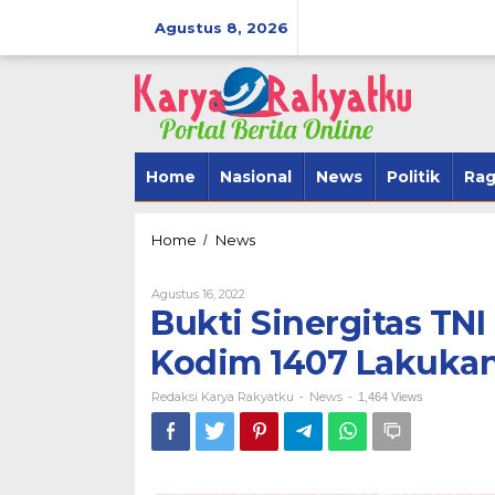
Lewati
ke
Agustus 8, 2026
konten
Home
Nasional
News
Politik
Ra
Bukti
Home
News
/
Sinergitas
TNI
Oleh
Agustus 16, 2022
Polri,
Redaksi
Bukti Sinergitas TNI
Brimob
Karya
Bone
Rakyatku
Kodim 1407 Lakukan
BerAmal Men
Dan
SipakarioMi 
Kodim
Redaksi Karya Rakyatku
1407
News
Tegak Lurus
-
-
1,464 Views
Lakukan
Di Politik
|
Novembe
Ini