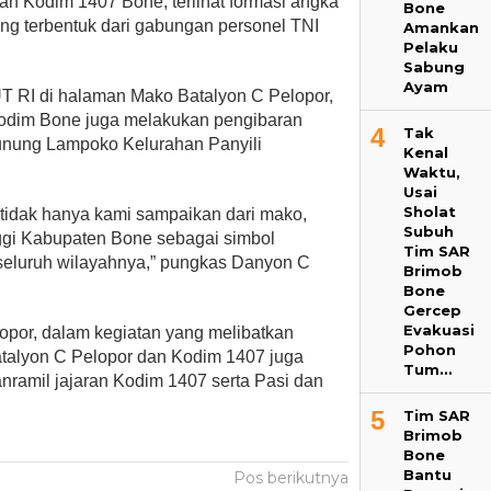
an Kodim 1407 Bone, terlihat formasi angka
Bone
ng terbentuk dari gabungan personel TNI
Amankan
Pelaku
Sabung
Ayam
T RI di halaman Mako Batalyon C Pelopor,
odim Bone juga melakukan pengibaran
4
Tak
unung Lampoko Kelurahan Panyili
Kenal
Waktu,
Usai
Sholat
 tidak hanya kami sampaikan dari mako,
Subuh
nggi Kabupaten Bone sebagai simbol
Tim SAR
seluruh wilayahnya,” pungkas Danyon C
Brimob
Bone
Gercep
Evakuasi
por, dalam kegiatan yang melibatkan
Pohon
atalyon C Pelopor dan Kodim 1407 juga
Tum…
Danramil jajaran Kodim 1407 serta Pasi dan
5
Tim SAR
Brimob
Bone
Bantu
Pos berikutnya