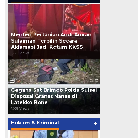
Menteri Pertanian Andi Amran
Sulaiman Terpilih Secara
Aklamasi Jadi Ketum KKSS
1,278 Views
Gegana Sat Brimob Polda Sulsel
Disposal Granat Nanas di
Latekko Bone
1,039 Views
Hukum & Kriminal
+