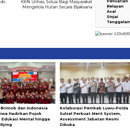
Pencarian
ndo
KKN Unhas, Solusi Bagi Masyarakat
Nelayan
Mengelola Hutan Secara Bijaksana
Asal
Sinjai
Tenggela
i Brimob dan Indonesia
Kolaborasi Pemkab Luwu–Polda
Jiwa Hadirkan Pojok
Sulsel Perkuat Merit System,
, Edukasi Mental hingga
Assessment Jabatan Resmi
llying
Dibuka