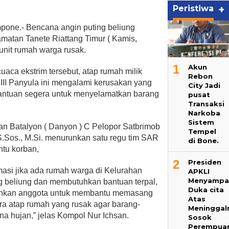
Peristiwa
+
e.- Bencana angin puting beliung
atan Tanete Riattang Timur ( Kamis,
unit rumah warga rusak.
1
Akun
uaca ekstrim tersebut, atap rumah milik
Rebon
 III Panyula ini mengalami kerusakan yang
City Jadi
ntuan segera untuk menyelamatkan barang
pusat
Transaksi
Narkoba
Sistem
an Batalyon ( Danyon ) C Pelopor Satbrimob
Tempel
S.Sos., M.Si. menurunkan satu regu tim SAR
di Bone.
tu korban,
2
Presiden
rmasi jika ada rumah warga di Kelurahan
APKLI
Menyampa
g beliung dan membutuhkan bantuan terpal,
Duka cita
runkan anggota untuk membantu memasang
Atas
ra atap rumah yang rusak agar barang-
Meninggal
na hujan,” jelas Kompol Nur Ichsan.
Sosok
Perempua