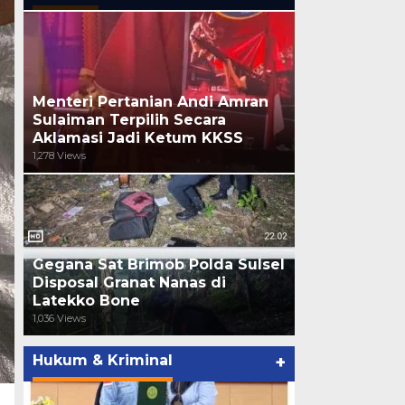
Menteri Pertanian Andi Amran
Sulaiman Terpilih Secara
Aklamasi Jadi Ketum KKSS
1,278 Views
Gegana Sat Brimob Polda Sulsel
Disposal Granat Nanas di
Latekko Bone
1,036 Views
Hukum & Kriminal
+