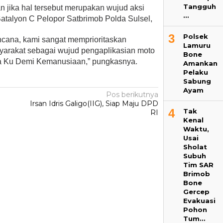
Tangguh
jika hal tersebut merupakan wujud aksi
…
atalyon C Pelopor Satbrimob Polda Sulsel,
3
Polsek
cana, kami sangat memprioritaskan
Lamuru
arakat sebagai wujud pengaplikasian moto
Bone
a Ku Demi Kemanusiaan,” pungkasnya.
Amankan
Pelaku
Sabung
Ayam
Pos berikutnya
Irsan Idris Galigo(IIG), Siap Maju DPD
4
Tak
RI
Kenal
Waktu,
Usai
Sholat
Subuh
Tim SAR
Brimob
Bone
Gercep
Evakuasi
Pohon
Tum…