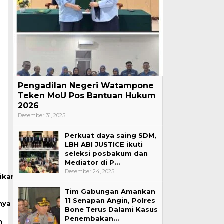
Pengadilan Negeri Watampone
Teken MoU Pos Bantuan Hukum
2026
Desember 31, 2025
Perkuat daya saing SDM,
LBH ABI JUSTICE ikuti
seleksi posbakum dan
Mediator di P…
Desember 24, 2025
ikan
Tim Gabungan Amankan
11 Senapan Angin, Polres
nya
Bone Terus Dalami Kasus
Penembakan…
n