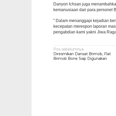
Danyon Ichsan juga menambahkan 
kemanusiaan dari para personel B
” Dalam menanggapi kejadian ben
kecepatan merespon laporan masy
pengabdian kami yakni Jiwa Rag
Navigasi
Pos sebelumnya
Diresmikan Dansat Brimob, Flat
pos
Brimob Bone Siap Digunakan