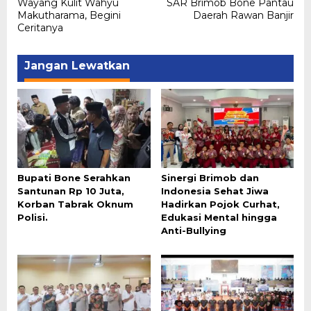
pos
Wayang Kulit Wahyu
SAR Brimob Bone Pantau
Makutharama, Begini
Daerah Rawan Banjir
Ceritanya
Jangan Lewatkan
Bupati Bone Serahkan
Sinergi Brimob dan
Santunan Rp 10 Juta,
Indonesia Sehat Jiwa
Korban Tabrak Oknum
Hadirkan Pojok Curhat,
Polisi.
Edukasi Mental hingga
Anti-Bullying