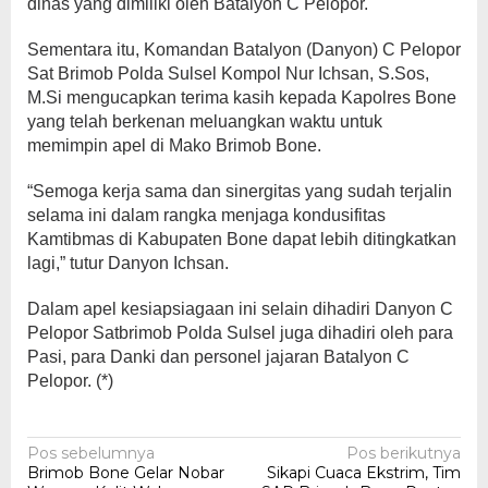
dinas yang dimiliki oleh Batalyon C Pelopor.
Sementara itu, Komandan Batalyon (Danyon) C Pelopor
Sat Brimob Polda Sulsel Kompol Nur Ichsan, S.Sos,
M.Si mengucapkan terima kasih kepada Kapolres Bone
yang telah berkenan meluangkan waktu untuk
memimpin apel di Mako Brimob Bone.
“Semoga kerja sama dan sinergitas yang sudah terjalin
selama ini dalam rangka menjaga kondusifitas
Kamtibmas di Kabupaten Bone dapat lebih ditingkatkan
lagi,” tutur Danyon Ichsan.
Dalam apel kesiapsiagaan ini selain dihadiri Danyon C
Pelopor Satbrimob Polda Sulsel juga dihadiri oleh para
Pasi, para Danki dan personel jajaran Batalyon C
Pelopor. (*)
Navigasi
Pos sebelumnya
Pos berikutnya
Brimob Bone Gelar Nobar
Sikapi Cuaca Ekstrim, Tim