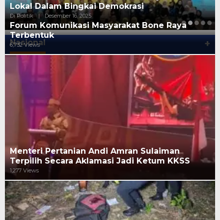
Lokal Dalam Bingkai Demokrasi
Di Politik
|
Desember 16, 2025
Forum Komunikasi Masyarakat Bone Raya
Terbentuk
Nasional
+
6,732 Views
Menteri Pertanian Andi Amran Sulaiman
Terpilih Secara Aklamasi Jadi Ketum KKSS
1,277 Views