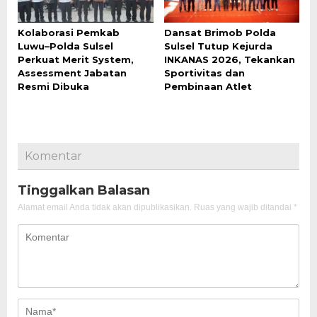
Kolaborasi Pemkab
Dansat Brimob Polda
Luwu–Polda Sulsel
Sulsel Tutup Kejurda
Perkuat Merit System,
INKANAS 2026, Tekankan
Assessment Jabatan
Sportivitas dan
Resmi Dibuka
Pembinaan Atlet
Komentar
Tinggalkan Balasan
Alamat email Anda tidak akan dipublikasikan.
Ruas yang wajib ditandai
*