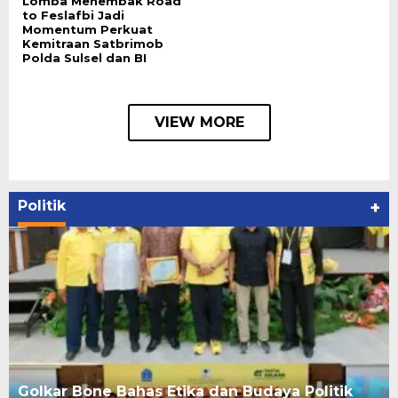
Lomba Menembak Road
to Feslafbi Jadi
Momentum Perkuat
Kemitraan Satbrimob
Polda Sulsel dan BI
VIEW MORE
Politik
+
Golkar Bone Bahas Etika dan Budaya Politik