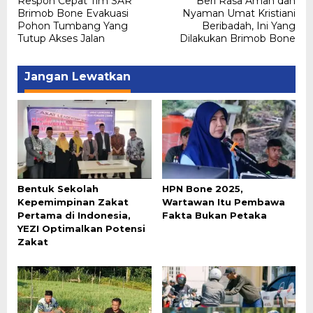
Respon Cepat Tim SAR
Beri Rasa Aman dan
pos
Brimob Bone Evakuasi
Nyaman Umat Kristiani
Pohon Tumbang Yang
Beribadah, Ini Yang
Tutup Akses Jalan
Dilakukan Brimob Bone
Jangan Lewatkan
Bentuk Sekolah
HPN Bone 2025,
Kepemimpinan Zakat
Wartawan Itu Pembawa
Pertama di Indonesia,
Fakta Bukan Petaka
YEZI Optimalkan Potensi
Zakat