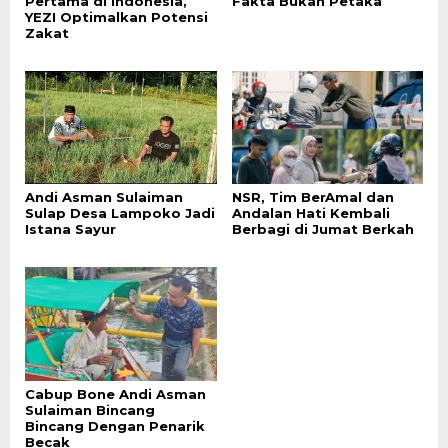
Pertama di Indonesia,
Fakta Bukan Petaka
YEZI Optimalkan Potensi
Zakat
Andi Asman Sulaiman
NSR, Tim BerAmal dan
Sulap Desa Lampoko Jadi
Andalan Hati Kembali
Istana Sayur
Berbagi di Jumat Berkah
Cabup Bone Andi Asman
Sulaiman Bincang
Bincang Dengan Penarik
Becak