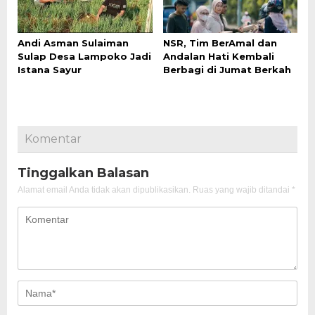
Andi Asman Sulaiman
NSR, Tim BerAmal dan
Sulap Desa Lampoko Jadi
Andalan Hati Kembali
Istana Sayur
Berbagi di Jumat Berkah
Komentar
Tinggalkan Balasan
Alamat email Anda tidak akan dipublikasikan.
Ruas yang wajib ditandai
*