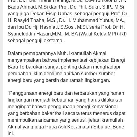
Prof. Dr. H.M. Thahir Haning, M.Si., Co-Promotor Dr. H.
Badu Ahmad, M.Si dan Prof. Dr. Phil. Sukri, S.IP., M.Si
yang juga Dekan Fisip Unhas, sebagai penguji Prof. Dr.
H. Rasyid Thaha, M.Si, Dr. H. Muhammad Yunus, MA.,
dan Ibu Dr. Hj. Hasniati, S.Sos., M.Si, serta Prof. Dr. H.
Syariefuddin Hasan,M.M., M. BA (Wakil Ketua MPR-RI)
sebagai penguji eksternal.
Dalam pemaparannya Muh. Ikramullah Akmal
menyampaikan bahwa implementasi kebijakan Energi
Baru Terbarukan sangat penting dalam menghadapi
perubahan iklim demi melahirkan sumber-sumber
energi baru yang bersih dan ramah lingkungan.
“Penggunaan energi baru dan terbarukan yang ramah
lingkungan menjadi kebutuhan yang harus dilakukan
mengingat bahwa penggunaan energi konvesional
yang berbahan bakar fosil secara terus menerus dapat
menimbulkan ancaman yang serius”, jelas Ikramullah
Akmal yang juga Putra Asli Kecamatan Sibulue, Bone
ini.