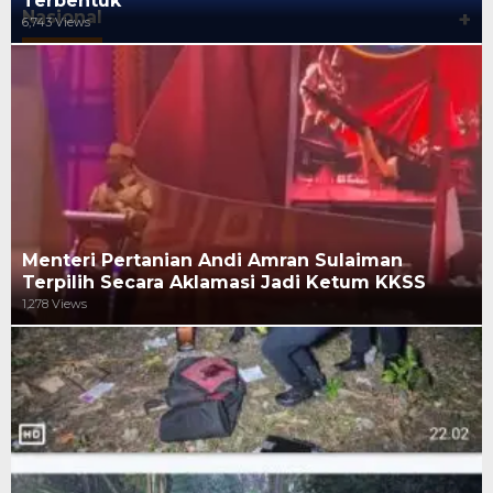
Terbentuk
Nasional
+
6,743 Views
Menteri Pertanian Andi Amran Sulaiman
Terpilih Secara Aklamasi Jadi Ketum KKSS
1,278 Views