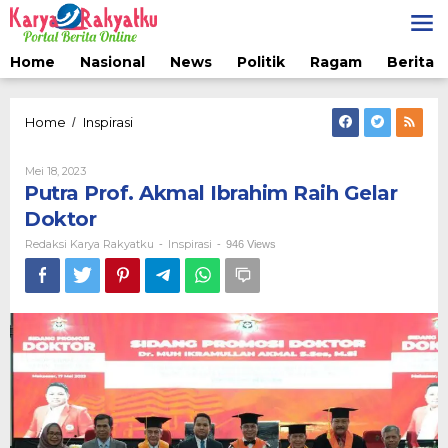
Lewati
ke
konten
Home
Nasional
News
Politik
Ragam
Berita 
Putra
Home
Inspirasi
/
Prof.
Akmal
Oleh
Mei 18, 2023
Ibrahim
Redaksi
Putra Prof. Akmal Ibrahim Raih Gelar
Raih
Karya
Gelar
Rakyatku
Doktor
Doktor
Redaksi Karya Rakyatku
Inspirasi
-
-
946 Views