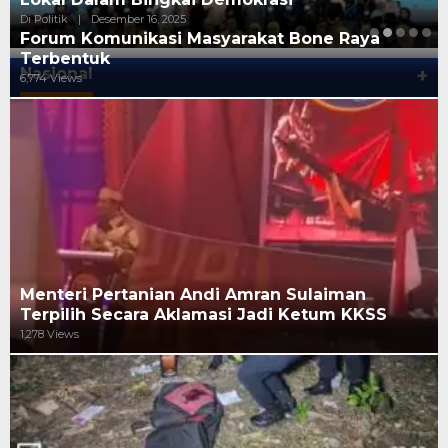
Di Politik
|
Desember 16, 2025
Forum Komunikasi Masyarakat Bone Raya
Terbentuk
Nasional
+
6,774 Views
Menteri Pertanian Andi Amran Sulaiman
Terpilih Secara Aklamasi Jadi Ketum KKSS
1,278 Views