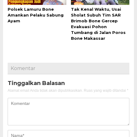
Polsek Lamuru Bone
Tak Kenal Waktu, Usai
Amankan Pelaku Sabung
Sholat Subuh Tim SAR
Ayam
Brimob Bone Gercep
Evakuasi Pohon
Tumbang di Jalan Poros
Bone Makassar
Komentar
Tinggalkan Balasan
Alamat email Anda tidak akan dipublikasikan.
Ruas yang wajib ditandai
*