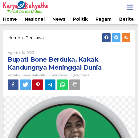
Lewati
ke
konten
Home
Nasional
News
Politik
Ragam
Berita 
Bupati
Home
Peristiwa
/
Bone
Berduka,
Oleh
Agustus 10, 2023
Kakak
Redaksi
Bupati Bone Berduka, Kakak
Kandungnya
Karya
Meninggal
Rakyatku
Kandungnya Meninggal Dunia
Dunia
Redaksi Karya Rakyatku
Peristiwa
-
-
1,682 Views