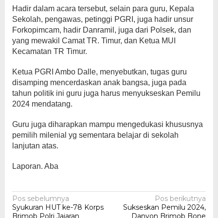
Hadir dalam acara tersebut, selain para guru, Kepala
Sekolah, pengawas, petinggi PGRI, juga hadir unsur
Forkopimcam, hadir Danramil, juga dari Polsek, dan
yang mewakil Camat TR. Timur, dan Ketua MUI
Kecamatan TR Timur.
Ketua PGRI Ambo Dalle, menyebutkan, tugas guru
disamping mencerdaskan anak bangsa, juga pada
tahun politik ini guru juga harus menyukseskan Pemilu
2024 mendatang.
Guru juga diharapkan mampu mengedukasi khususnya
pemilih milenial yg sementara belajar di sekolah
lanjutan atas.
Laporan. Aba
Navigasi
Pos sebelumnya
Pos berikutnya
Syukuran HUT ke-78 Korps
Sukseskan Pemilu 2024,
pos
Brimob Polri Jajaran
Danyon Brimob Bone