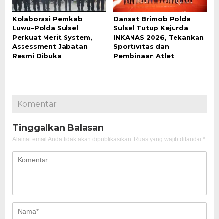
Kolaborasi Pemkab
Dansat Brimob Polda
Luwu–Polda Sulsel
Sulsel Tutup Kejurda
Perkuat Merit System,
INKANAS 2026, Tekankan
Assessment Jabatan
Sportivitas dan
Resmi Dibuka
Pembinaan Atlet
Komentar
Tinggalkan Balasan
Alamat email Anda tidak akan dipublikasikan.
Ruas yang wajib ditandai
*