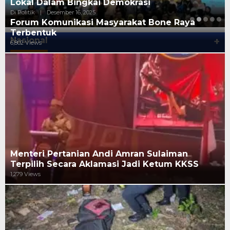
Lokal Dalam Bingkai Demokrasi
Di Politik
|
Desember 16, 2025
Forum Komunikasi Masyarakat Bone Raya
Terbentuk
Nasional
+
6,802 Views
Menteri Pertanian Andi Amran Sulaiman
Terpilih Secara Aklamasi Jadi Ketum KKSS
1,279 Views