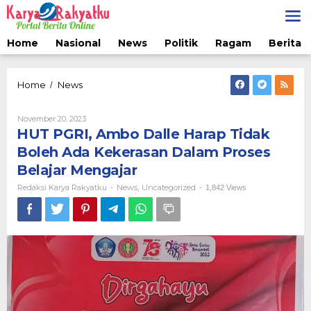
Lewati
ke
konten
Home
Nasional
News
Politik
Ragam
Berita 
HUT
Home
News
/
PGRI,
Ambo
Oleh
November 20, 2023
Dalle
Redaksi
HUT PGRI, Ambo Dalle Harap Tidak
Harap
Karya
Tidak
Rakyatku
Boleh Ada Kekerasan Dalam Proses
Boleh
Belajar Mengajar
Ada
Kekerasan
Redaksi Karya Rakyatku
News
Uncategorized
-
,
-
1,842 Views
Dalam
Proses
Belajar
Mengajar