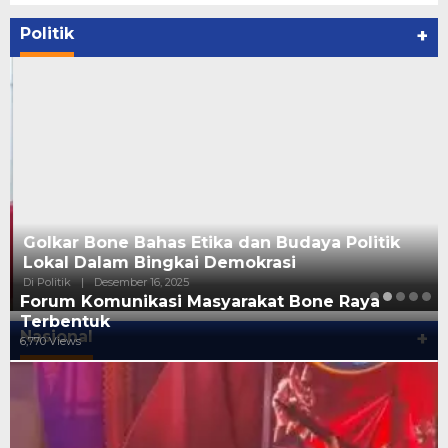
Politik
+
Golkar Bone Bahas Etika dan Budaya Politik
Lokal Dalam Bingkai Demokrasi
Di Politik
|
Desember 16, 2025
Forum Komunikasi Masyarakat Bone Raya
Terbentuk
Nasional
+
6,770 Views