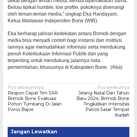
dekat dengan teman media, semua diperlakukan sama.
Beliau tipikal humble, low profile, pokoknya disenangi
oleh teman-teman media,” ungkap Eka Handayani,
Ketua Wartawan Independen Bone (WIB).
Eka berharap jalinan kedekatan antara Brimob dengan
media bisa menjadi contoh bagi instansi dan institusi
lainnya agar memudahkan informasi serta mendukung
penuh Keterbukaan Informasi Publik dan yang
terpenting untuk mendukung jalannya roda
pemerintahan, khususnya di Kabupaten Bone. (Aba)
Navigasi
Pos sebelumnya
Pos berikutnya
Respon Cepat Tim SAR
Jelang Natal Dan Tahun
pos
Brimob Bone Evakuasi
Baru 2024, Brimob Bone
Pohon Tumbang Di Jalan
Tingkatkan Intensitas
Poros Bajoe
Patroli Sasar Tempat
Ibadah
Jangan Lewatkan