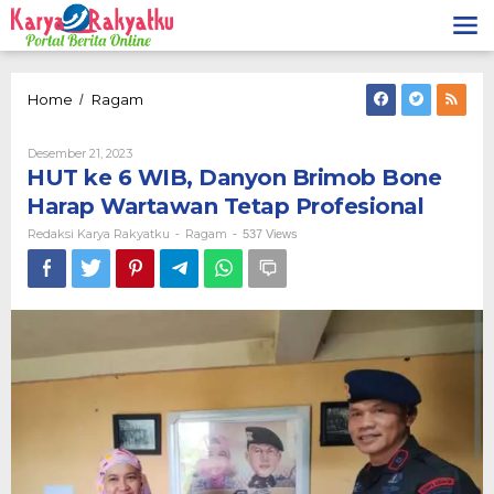
Lewati
ke
konten
HUT
Home
Ragam
/
ke
6
Oleh
Desember 21, 2023
WIB,
Redaksi
HUT ke 6 WIB, Danyon Brimob Bone
Danyon
Karya
Brimob
Rakyatku
Harap Wartawan Tetap Profesional
Bone
Redaksi Karya Rakyatku
Ragam
-
-
537 Views
Harap
Wartawan
Tetap
Profesional