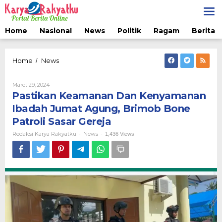
Lewati
ke
konten
Home
Nasional
News
Politik
Ragam
Berita 
Pastikan
Home
News
/
Keamanan
Dan
Oleh
Maret 29, 2024
Kenyamanan
Redaksi
Pastikan Keamanan Dan Kenyamanan
Ibadah
Karya
Jumat
Rakyatku
Ibadah Jumat Agung, Brimob Bone
Agung,
Patroli Sasar Gereja
Brimob
Bone
Redaksi Karya Rakyatku
News
-
-
1,436 Views
Patroli
Sasar
Gereja