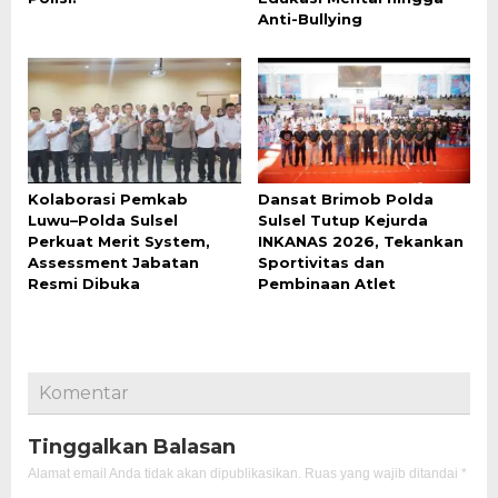
Anti-Bullying
Kolaborasi Pemkab
Dansat Brimob Polda
Luwu–Polda Sulsel
Sulsel Tutup Kejurda
Perkuat Merit System,
INKANAS 2026, Tekankan
Assessment Jabatan
Sportivitas dan
Resmi Dibuka
Pembinaan Atlet
Komentar
Tinggalkan Balasan
Alamat email Anda tidak akan dipublikasikan.
Ruas yang wajib ditandai
*