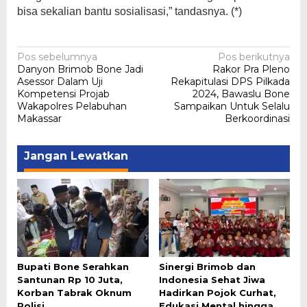
bisa sekalian bantu sosialisasi,” tandasnya. (*)
Navigasi
Pos sebelumnya
Pos berikutnya
Danyon Brimob Bone Jadi
Rakor Pra Pleno
pos
Asessor Dalam Uji
Rekapitulasi DPS Pilkada
Kompetensi Projab
2024, Bawaslu Bone
Wakapolres Pelabuhan
Sampaikan Untuk Selalu
Makassar
Berkoordinasi
Jangan Lewatkan
Bupati Bone Serahkan
Sinergi Brimob dan
Santunan Rp 10 Juta,
Indonesia Sehat Jiwa
Korban Tabrak Oknum
Hadirkan Pojok Curhat,
Polisi.
Edukasi Mental hingga