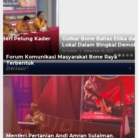
Golkar Bone Bahas Etika dan Budaya Politik
Lokal Dalam Bingkai Demokrasi
Di Politik
|
Desember 16, 2025
Forum Komunikasi Masyarakat Bone Raya
Terbentuk
Nasional
+
6,733 Views
Menteri Pertanian Andi Amran Sulaiman