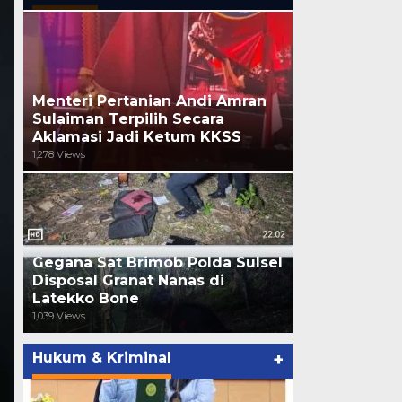
Menteri Pertanian Andi Amran
Sulaiman Terpilih Secara
Aklamasi Jadi Ketum KKSS
1,278 Views
Gegana Sat Brimob Polda Sulsel
Disposal Granat Nanas di
Latekko Bone
1,039 Views
Hukum & Kriminal
+