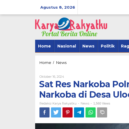
Lewati
ke
Agustus 8, 2026
konten
Home
Nasional
News
Politik
Ra
Sat
Home
News
/
Res
Narkoba
Oleh
Oktober 16, 2024
Polres
Redaksi
Sat Res Narkoba Po
Bone
Karya
Amankan
Rakyatku
Narkoba di Desa Ulo
BerAmal Men
Pelaku
SipakarioMi 
Narkoba
Redaksi Karya Rakyatku
di
News
Tegak Lurus
-
-
1,560 Views
Desa
Di Politik
|
Novembe
Uloe