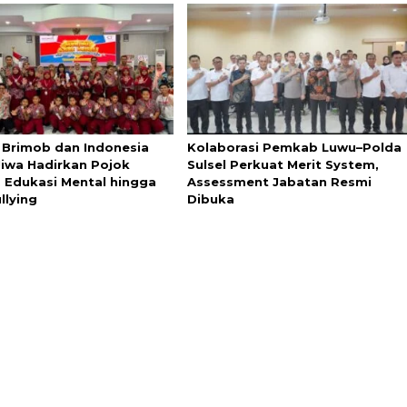
i Brimob dan Indonesia
Kolaborasi Pemkab Luwu–Polda
Jiwa Hadirkan Pojok
Sulsel Perkuat Merit System,
, Edukasi Mental hingga
Assessment Jabatan Resmi
llying
Dibuka