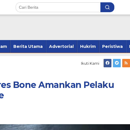
gam
Berita Utama
Advertorial
Hukrim
Peristiwa
Ikuti Kami
lres Bone Amankan Pelaku
e
ang 23 Kecamatan,
Andi Susanto Baso Samad Ber
2 Kecamatan dan
Pelung Kader Untuk Pimpin
 2 Kecamatan
Hanura Bone
r 28, 2024
Di Politik
|
Februari 1, 2026