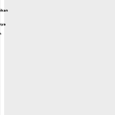
ikan
nya
n