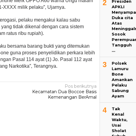
andphone Merk OPPO A60 warna Ungu malam
2
Presiden
APKLI
-XXXX milik pelaku”, Ujarnya.
Menyampa
Duka cita
erogasi, pelaku mengakui kalau sabu
Atas
g yang tidak dikenal dengan cara sistem
Meninggal
m ratus ribu rupiah).
Sosok
Perempua
Tangguh
laku bersama barang bukti yang ditemukan
…
one guna proses penyelidikan perkara lebih
ngan Pasal 114 ayat (1) Jo. Pasal 112 ayat
3
Polsek
ang Narkotika”, Terangnya.
Lamuru
Bone
Amankan
Pelaku
Pos berikutnya
Sabung
Kecamatan Dua Boccoe Basis
Ayam
Kemenangan BerAmal
4
Tak
Kenal
Waktu,
Usai
Sholat