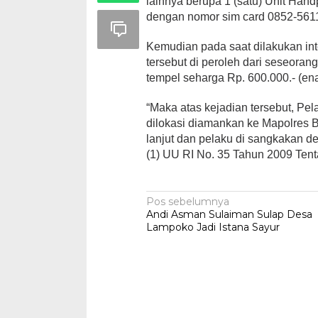
lainnya berupa 1 (satu) Unit H
dengan nomor sim card 0852-5611
Kemudian pada saat dilakukan int
tersebut di peroleh dari seseoran
tempel seharga Rp. 600.000.- (ena
“Maka atas kejadian tersebut, Pe
dilokasi diamankan ke Mapolres B
lanjut dan pelaku di sangkakan de
(1) UU RI No. 35 Tahun 2009 Tent
Navigasi
Pos sebelumnya
Andi Asman Sulaiman Sulap Desa
pos
Lampoko Jadi Istana Sayur