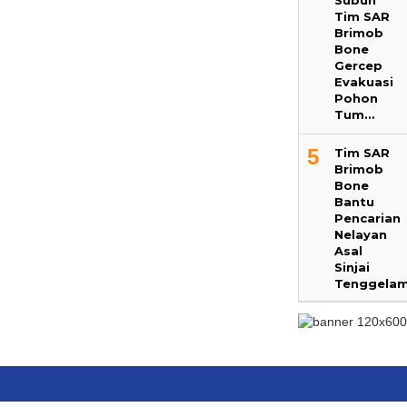
Subuh
Tim SAR
Brimob
Bone
Gercep
Evakuasi
Pohon
Tum…
5
Tim SAR
Brimob
Bone
Bantu
Pencarian
Nelayan
Asal
Sinjai
Tenggela