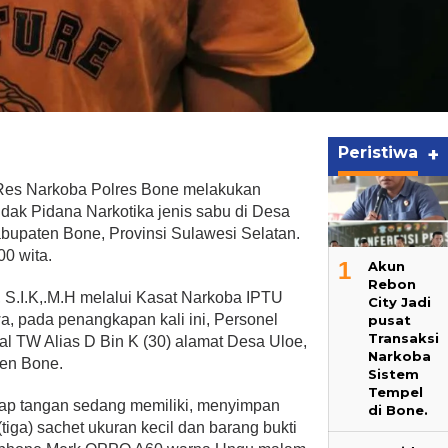
Peristiwa
+
Res Narkoba Polres Bone melakukan
dak Pidana Narkotika jenis sabu di Desa
upaten Bone, Provinsi Sulawesi Selatan.
00 wita.
1
Akun
Rebon
S.I.K,.M.H melalui Kasat Narkoba IPTU
City Jadi
 pada penangkapan kali ini, Personel
pusat
Transaksi
l TW Alias D Bin K (30) alamat Desa Uloe,
Narkoba
en Bone.
Sistem
Tempel
gkap tangan sedang memiliki, menyimpan
di Bone.
tiga) sachet ukuran kecil dan barang bukti