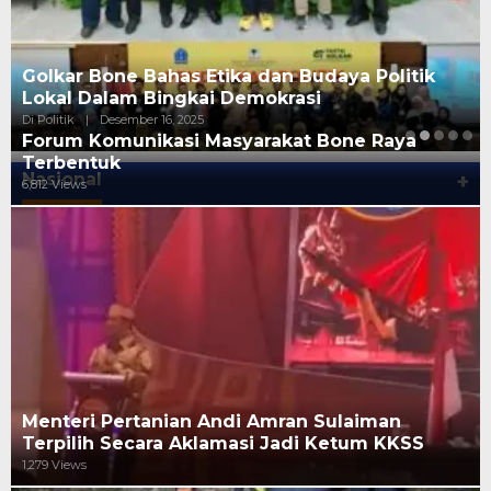
Golkar Bone Bahas Etika dan Budaya Politik
Lokal Dalam Bingkai Demokrasi
Di Politik
|
Desember 16, 2025
Forum Komunikasi Masyarakat Bone Raya
Terbentuk
Nasional
+
6,812 Views
Menteri Pertanian Andi Amran Sulaiman
Terpilih Secara Aklamasi Jadi Ketum KKSS
1,279 Views