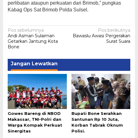
perlibatan ataupun perkuatan dari Brimob,” pungkas
Kabag Ops Sat Brimob Polda Sulsel.
Navigasi
Pos sebelumnya
Pos berikutnya
Andi Asman Sulaiman
Bawaslu Awasi Pergerakan
pos
Getarkan Jantung Kota
Surat Suara
Bone
Jangan Lewatkan
Gowes Bareng di NBOD
Bupati Bone Serahkan
Makassar, TNI-Polri dan
Santunan Rp 10 Juta,
Warga Kompak Perkuat
Korban Tabrak Oknum
Sinergitas
Polisi.