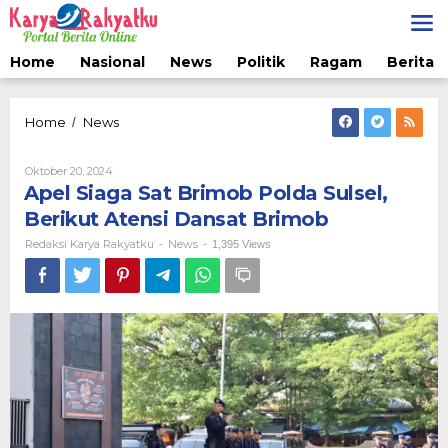
Lewati
ke
konten
Home
Nasional
News
Politik
Ragam
Berita 
Apel
Home
News
/
Siaga
Sat
Oleh
Oktober 20, 2024
Brimob
Redaksi
Apel Siaga Sat Brimob Polda Sulsel,
Polda
Karya
Sulsel,
Rakyatku
Berikut Atensi Dansat Brimob
Berikut
Redaksi Karya Rakyatku
News
-
-
1,395 Views
Atensi
Dansat
Brimob