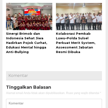
Sinergi Brimob dan
Kolaborasi Pemkab
Indonesia Sehat Jiwa
Luwu–Polda Sulsel
Hadirkan Pojok Curhat,
Perkuat Merit System,
Edukasi Mental hingga
Assessment Jabatan
Anti-Bullying
Resmi Dibuka
Komentar
Tinggalkan Balasan
Alamat email Anda tidak akan dipublikasikan.
Ruas yang wajib ditandai
*