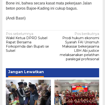
Bone ini, bahwa secara kasat mata pekerjaan Jalan
beton poros Bajoe-Kading ini cukup bagus.
(Andi Basri)
Navigasi
Pos sebelumnya
Pos berikutnya
Wakil Ketua DPRD Sulsel
Prodi hukum ekonomi
pos
Rapat Bersama
Syariah FAI Unismuh
Forkopimda dan Bupati se
Makassar bekerjasama
Sulsel
LBH Abi justice
melaksanakan pelatihan
paralegal profesional
Jangan Lewatkan