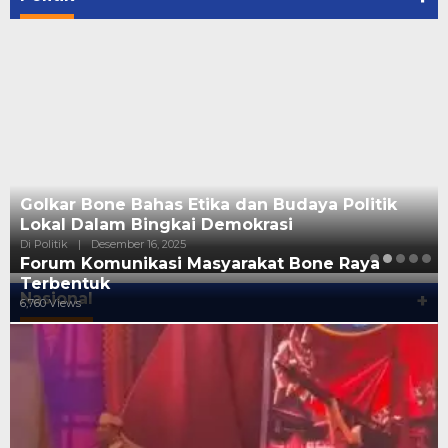
Golkar Bone Bahas Etika dan Budaya Politik
Lokal Dalam Bingkai Demokrasi
Di Politik
|
Desember 16, 2025
Forum Komunikasi Masyarakat Bone Raya
Terbentuk
Nasional
+
6,760 Views