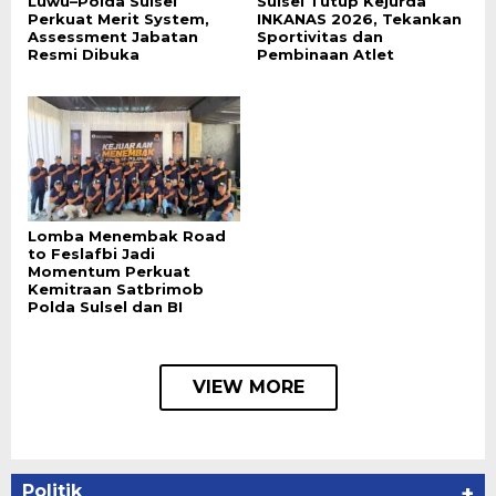
Luwu–Polda Sulsel
Sulsel Tutup Kejurda
Perkuat Merit System,
INKANAS 2026, Tekankan
Assessment Jabatan
Sportivitas dan
Resmi Dibuka
Pembinaan Atlet
Lomba Menembak Road
to Feslafbi Jadi
Momentum Perkuat
Kemitraan Satbrimob
Polda Sulsel dan BI
VIEW MORE
Politik
+