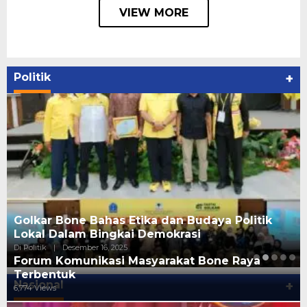
VIEW MORE
Politik
+
Golkar Bone Bahas Etika dan Budaya Politik
Lokal Dalam Bingkai Demokrasi
Di Politik
|
Desember 16, 2025
Forum Komunikasi Masyarakat Bone Raya
Terbentuk
Nasional
+
6,774 Views