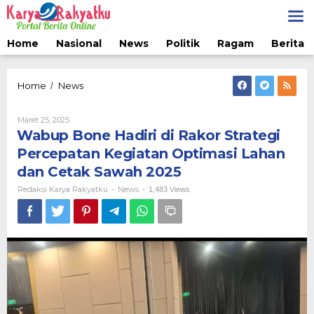
Lewati
ke
konten
Home
Nasional
News
Politik
Ragam
Berita 
Wabup
Home
News
/
Bone
Hadiri
Oleh
Maret 25, 2025
di
Redaksi
Wabup Bone Hadiri di Rakor Strategi
Rakor
Karya
Strategi
Rakyatku
Percepatan Kegiatan Optimasi Lahan
Percepatan
dan Cetak Sawah 2025
Kegiatan
Optimasi
Redaksi Karya Rakyatku
News
-
-
1,483 Views
Lahan
dan
Cetak
Sawah
2025