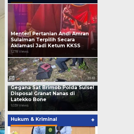
Menteri Pertanian Andi Amran
Sulaiman Terpilih Secara
Aklamasi Jadi Ketum KKSS
1,278 Views
Gegana Sat Brimob Polda Sulsel
Disposal Granat Nanas di
Latekko Bone
1,039 Views
Hukum & Kriminal
+