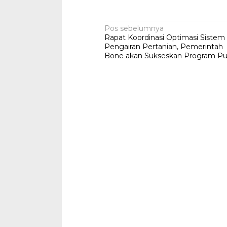
Navigasi
Pos sebelumnya
Rapat Koordinasi Optimasi Sistem
pos
Pengairan Pertanian, Pemerintah
Bone akan Sukseskan Program Pu