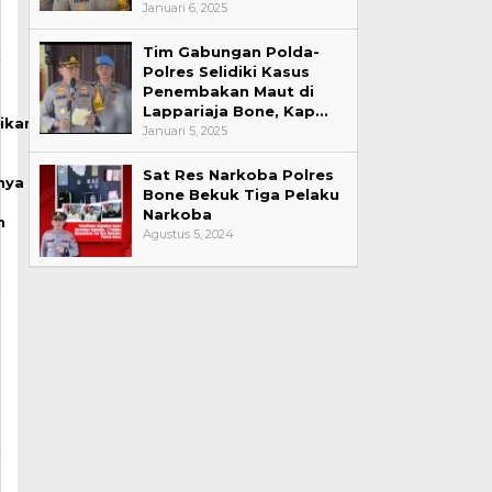
Januari 6, 2025
Tim Gabungan Polda-
Polres Selidiki Kasus
Penembakan Maut di
Lappariaja Bone, Kap…
ikan
Januari 5, 2025
Sat Res Narkoba Polres
nya
Bone Bekuk Tiga Pelaku
Narkoba
n
Agustus 5, 2024