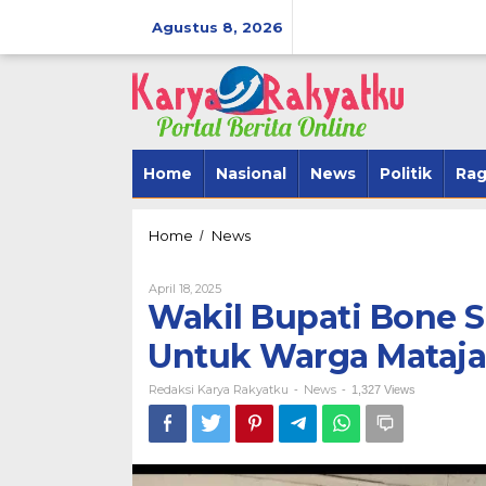
Lewati
ke
Agustus 8, 2026
konten
Home
Nasional
News
Politik
Ra
Wakil
Home
News
/
Bupati
Bone
Oleh
April 18, 2025
Serahkan
Redaksi
Wakil Bupati Bone S
Bantuan
Karya
Rp.276
Rakyatku
Untuk Warga Mataj
BerAmal Men
juta
SipakarioMi 
Untuk
Redaksi Karya Rakyatku
Warga
News
Tegak Lurus
-
-
1,327 Views
Matajang
Di Politik
|
Novembe
Dua
Boccoe