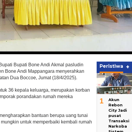
Bupati Bupati Bone Andi Akmal pasludin
Peristiwa
+
ten Bone Andi Mappangara menyerahkan
tan Dua Boccoe, Jumat (18/4/2025).
ntuk 36 kepala keluarga, merupakan korban
memporak porandakan rumah mereka
1
Akun
Rebon
City Jadi
 mengharapkan bantuan berupa uang tunai
pusat
Transaksi
k mungkin untuk memperbaiki kembali rumah
Narkoba
Sistem