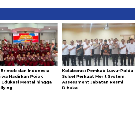
i Brimob dan Indonesia
Kolaborasi Pemkab Luwu–Polda
Jiwa Hadirkan Pojok
Sulsel Perkuat Merit System,
, Edukasi Mental hingga
Assessment Jabatan Resmi
llying
Dibuka