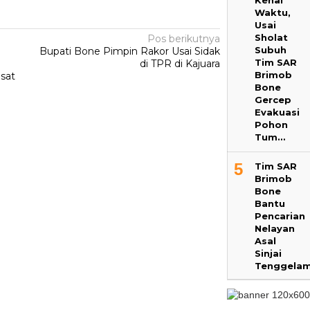
Kenal
Waktu,
Usai
Sholat
Pos berikutnya
Subuh
Bupati Bone Pimpin Rakor Usai Sidak
Tim SAR
di TPR di Kajuara
Brimob
sat
Bone
Gercep
Evakuasi
Pohon
Tum…
5
Tim SAR
Brimob
Bone
Bantu
Pencarian
Nelayan
Asal
Sinjai
Tenggela