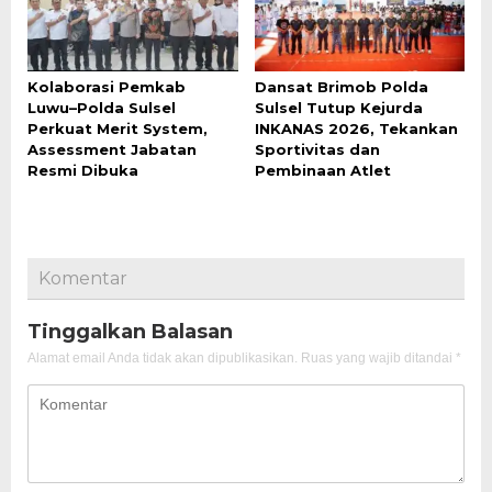
Kolaborasi Pemkab
Dansat Brimob Polda
Luwu–Polda Sulsel
Sulsel Tutup Kejurda
Perkuat Merit System,
INKANAS 2026, Tekankan
Assessment Jabatan
Sportivitas dan
Resmi Dibuka
Pembinaan Atlet
Komentar
Tinggalkan Balasan
Alamat email Anda tidak akan dipublikasikan.
Ruas yang wajib ditandai
*