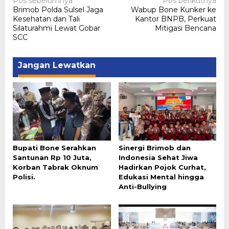
Navigasi
Pos sebelumnya
Pos berikutnya
Brimob Polda Sulsel Jaga
Wabup Bone Kunker ke
pos
Kesehatan dan Tali
Kantor BNPB, Perkuat
Silaturahmi Lewat Gobar
Mitigasi Bencana
SCC
Jangan Lewatkan
Bupati Bone Serahkan
Sinergi Brimob dan
Santunan Rp 10 Juta,
Indonesia Sehat Jiwa
Korban Tabrak Oknum
Hadirkan Pojok Curhat,
Polisi.
Edukasi Mental hingga
Anti-Bullying