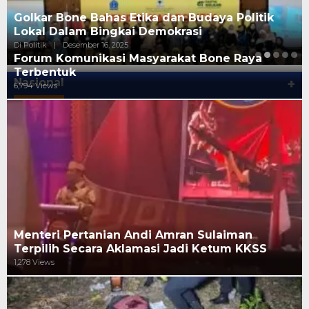
Golkar Bone Bahas Etika dan Budaya Politik
Lokal Dalam Bingkai Demokrasi
Di Politik
|
Desember 16, 2025
Forum Komunikasi Masyarakat Bone Raya
Terbentuk
Nasional
+
6,794 Views
Menteri Pertanian Andi Amran Sulaiman
Terpilih Secara Aklamasi Jadi Ketum KKSS
1,278 Views