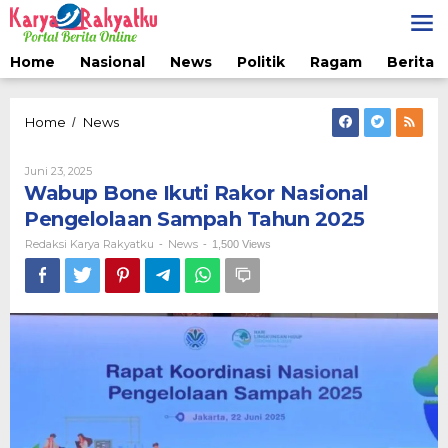
Lewati
ke
konten
Home
Nasional
News
Politik
Ragam
Berita 
Wabup
Home
News
/
Bone
Ikuti
Oleh
Juni 23, 2025
Rakor
Redaksi
Wabup Bone Ikuti Rakor Nasional
Nasional
Karya
Pengelolaan
Rakyatku
Pengelolaan Sampah Tahun 2025
Sampah
Redaksi Karya Rakyatku
News
-
-
1,500 Views
Tahun
2025