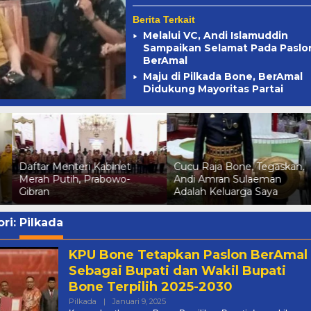
Berita Terkait
Melalui VC, Andi Islamuddin
Sampaikan Selamat Pada Paslo
BerAmal
Maju di Pilkada Bone, BerAmal
Didukung Mayoritas Partai
Legislator Persilahkan
Cucu Raja Bone, Tegaskan,
Kontraktor Yang Merasa
Andi Amran Sulaeman
Dirugikan Untuk Melapor ke
Adalah Keluarga Saya
APH
ri:
Pilkada
KPU Bone Tetapkan Paslon BerAmal
Sebagai Bupati dan Wakil Bupati
Bone Terpilih 2025-2030
Oleh
Pilkada
|
Januari 9, 2025
Redaksi