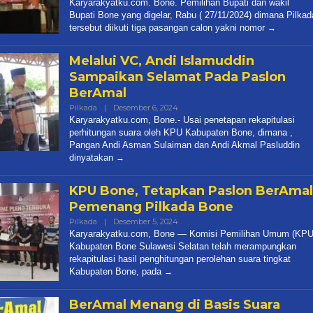
Karyarakyatku.com. Bone. Pemilihan Bupati dan wakil
Karya
Bupati Bone yang digelar, Rabu ( 27/11/2024) dimana Pilkad
Rakyatku
tersebut diikuti tiga pasangan calon yakni nomor
Melalui VC, Andi Islamuddin
Sampaikan Selamat Pada Paslon
BerAmal
Oleh
Pilkada
|
Desember 6, 2024
Redaksi
Karyarakyatku.com, Bone.- Usai penetapan rekapitulasi
Karya
perhitungan suara oleh KPU Kabupaten Bone, dimana ,
Rakyatku
Pangan Andi Asman Sulaiman dan Andi Akmal Pasluddin
dinyatakan
KPU Bone, Tetapkan Paslon BerAmal
Pemenang Pilkada Bone
Oleh
Pilkada
|
Desember 5, 2024
Redaksi
Karyarakyatku.com, Bone — Komisi Pemilihan Umum (KPU
Karya
Kabupaten Bone Sulawesi Selatan telah merampungkan
Rakyatku
rekapitulasi hasil penghitungan perolehan suara tingkat
Kabupaten Bone, pada
BerAmal Menang di Basis Suara