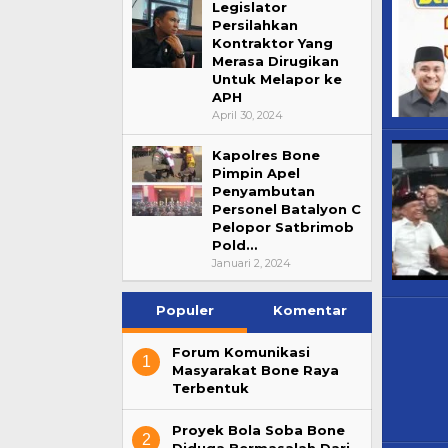
Legislator
Persilahkan
Kontraktor Yang
Merasa Dirugikan
Untuk Melapor ke
APH
April 30, 2024
Kapolres Bone
Pimpin Apel
Penyambutan
Personel Batalyon C
Pelopor Satbrimob
Pold…
Januari 2, 2024
Populer
Komentar
Forum Komunikasi
1
Masyarakat Bone Raya
Terbentuk
Proyek Bola Soba Bone
2