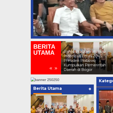
BERITA
UTAMA
Bahas Program Menuju
Indonesia Emas 2045,
Presiden Prabowo
Daftar Menteri Kabinet
Kumpulkan Pemerintah
Merah Putih, Prabowo-
«
»
Daerah di Bogor
Gibran
Katego
Berita Utama
+