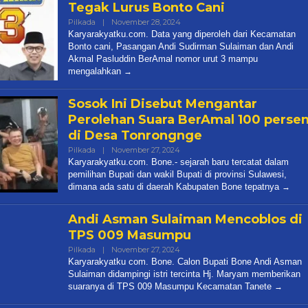
Tegak Lurus Bonto Cani
Oleh
Pilkada
|
November 28, 2024
Redaksi
Karyarakyatku.com. Data yang diperoleh dari Kecamatan
Karya
Bonto cani, Pasangan Andi Sudirman Sulaiman dan Andi
Rakyatku
Akmal Pasluddin BerAmal nomor urut 3 mampu
mengalahkan
Sosok Ini Disebut Mengantar
Perolehan Suara BerAmal 100 perse
di Desa Tonrongnge
Oleh
Pilkada
|
November 27, 2024
Redaksi
Karyarakyatku.com. Bone.- sejarah baru tercatat dalam
Karya
pemilihan Bupati dan wakil Bupati di provinsi Sulawesi,
Rakyatku
dimana ada satu di daerah Kabupaten Bone tepatnya
Andi Asman Sulaiman Mencoblos di
TPS 009 Masumpu
Oleh
Pilkada
|
November 27, 2024
Redaksi
Karyarakyatku com. Bone. Calon Bupati Bone Andi Asman
Karya
Sulaiman didampingi istri tercinta Hj. Maryam memberikan
Rakyatku
suaranya di TPS 009 Masumpu Kecamatan Tanete