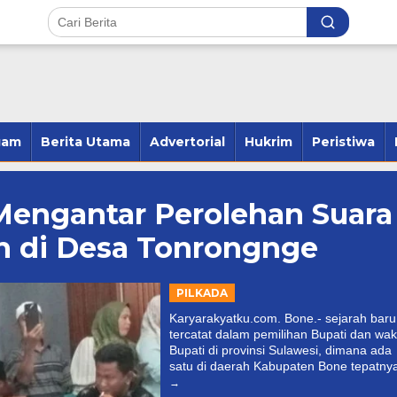
Andi Susanto Baso Samad Ber
gam
Berita Utama
Advertorial
Hukrim
Peristiwa
Pelung Kader Untuk Pimpin
Hanura Bone
Di Politik
|
Februari 1, 2026
 Mengantar Perolehan Suara
n di Desa Tonrongnge
ang 23 Kecamatan,
PILKADA
2 Kecamatan dan
Karyarakyatku.com. Bone.- sejarah baru
 2 Kecamatan
tercatat dalam pemilihan Bupati dan waki
r 28, 2024
Bupati di provinsi Sulawesi, dimana ada
satu di daerah Kabupaten Bone tepatny