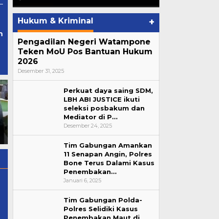
Hukum & Kriminal
+
n
Pengadilan Negeri Watampone
Teken MoU Pos Bantuan Hukum
2026
Desember 31, 2025
Perkuat daya saing SDM,
LBH ABI JUSTICE ikuti
Kapolres Bone Pimpin Apel
Bahas Program Menuju
seleksi posbakum dan
Penyambutan Personel
Indonesia Emas 2045,
Mediator di P…
Batalyon C Pelopor
Presiden Prabowo
Satbrimob Polda Sulsel Usai
Kumpulkan Pemerintah
Desember 24, 2025
Tugas BKO Polda Papua
Daerah di Bogor
Tim Gabungan Amankan
11 Senapan Angin, Polres
Bone Terus Dalami Kasus
Penembakan…
Januari 6, 2025
Tim Gabungan Polda-
Polres Selidiki Kasus
Penembakan Maut di