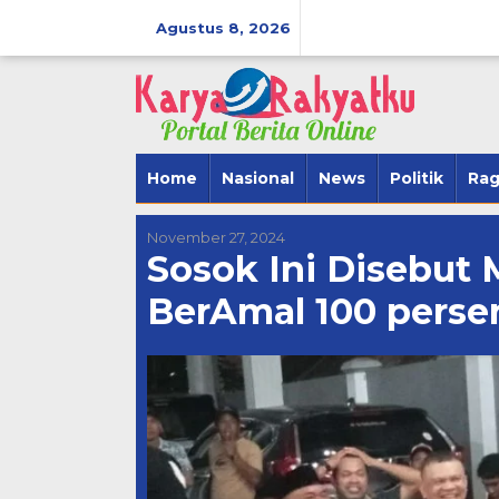
Lewati
ke
Agustus 8, 2026
konten
Home
Nasional
News
Politik
Ra
November 27, 2024
Sosok Ini Disebut
BerAmal 100 perse
BerAmal Men
SipakarioMi 
Tegak Lurus
Di Politik
|
Novembe