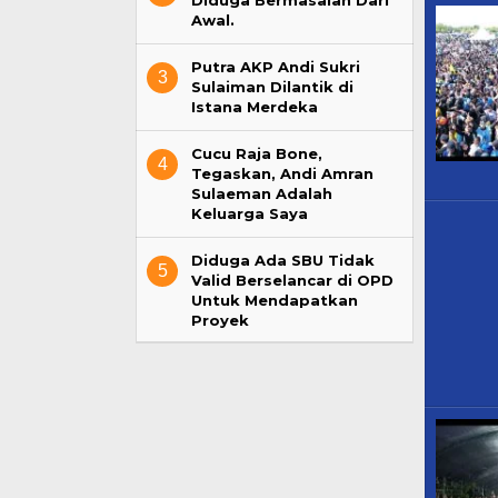
Diduga Bermasalah Dari
Awal.
Putra AKP Andi Sukri
3
Sulaiman Dilantik di
Istana Merdeka
Cucu Raja Bone,
4
Tegaskan, Andi Amran
Sulaeman Adalah
Keluarga Saya
Diduga Ada SBU Tidak
5
Valid Berselancar di OPD
Untuk Mendapatkan
Proyek