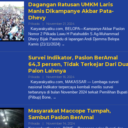
Dagangan Ratusan UMKM Laris
Manis Dikampanye Akbar Pata-
Dhevy
Oleh
Pilkada
|
November 21, 2024
Redaksi
Karyarakyatku.com, BELOPA—Kampanye Akbar Paslon
Karya
Nomor 2 Pilkada Luwu H Patahuddin S.Ag-Muhammad
Rakyatku
Dhevy Bijak Pawindu di lapangan Andi Djemma Belopa
Kamis (21/11/2024)
Survei Indikator, Paslon BerAmal
64,3 persen, Tidak Terkejar Dari Du
Palon Lainnya
Oleh
Pilkada
|
November 16, 2024
Redaksi
Karyarakyatku.com, MAKASSAR — Lembaga survei
Karya
nasional Indikator terpercaya kembali merilis survei
Rakyatku
terbarunya di bulan November 2024 terkait Pemilihan Bupati
(Pilbup) Bone,
Masyarakat Maccope Tumpah,
Sambut Paslon BerAmal
Oleh
Pilkada
|
November 14, 2024
Redaksi