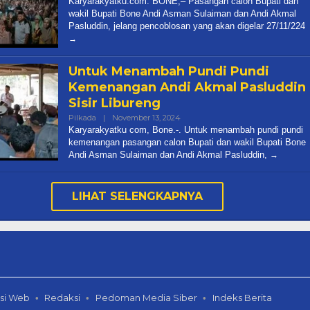
Karyarakyatku.com. BONE,– Pasangan calon Bupati dan
Karya
wakil Bupati Bone Andi Asman Sulaiman dan Andi Akmal
Rakyatku
Pasluddin, jelang pencoblosan yang akan digelar 27/11/224
Untuk Menambah Pundi Pundi
Kemenangan Andi Akmal Pasluddin
Sisir Libureng
Oleh
Pilkada
|
November 13, 2024
Redaksi
Karyarakyatku com, Bone.-. Untuk menambah pundi pundi
Karya
kemenangan pasangan calon Bupati dan wakil Bupati Bone
Rakyatku
Andi Asman Sulaiman dan Andi Akmal Pasluddin,
LIHAT SELENGKAPNYA
si Web
Redaksi
Pedoman Media Siber
Indeks Berita