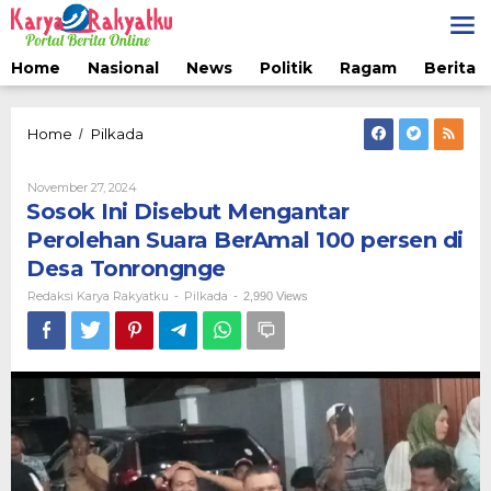
Lewati
ke
konten
Home
Nasional
News
Politik
Ragam
Berita 
Sosok
Home
Pilkada
/
Ini
Disebut
Oleh
November 27, 2024
Mengantar
Redaksi
Sosok Ini Disebut Mengantar
Perolehan
Karya
Suara
Rakyatku
Perolehan Suara BerAmal 100 persen di
BerAmal
Desa Tonrongnge
100
persen
Redaksi Karya Rakyatku
Pilkada
-
-
2,990 Views
di
Desa
Tonrongnge