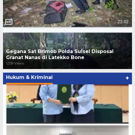
Gegana Sat Brimob Polda Sulsel Disposal
Granat Nanas di Latekko Bone
1,039 Views
Hukum & Kriminal
+