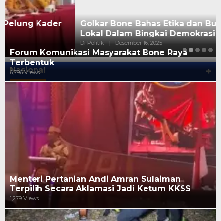
Golkar Bone Bahas Etika dan Budaya Politik
Lokal Dalam Bingkai Demokrasi
Di Politik
|
Desember 16, 2025
Forum Komunikasi Masyarakat Bone Raya
Terbentuk
Nasional
+
6,796 Views
Menteri Pertanian Andi Amran Sulaiman
Terpilih Secara Aklamasi Jadi Ketum KKSS
1,279 Views