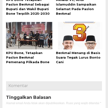
Paslon BerAmal Sebagai
Islamuddin Sampaikan
Bupati dan Wakil Bupati
Selamat Pada Paslon
Bone Terpilih 2025-2030
BerAmal
KPU Bone, Tetapkan
BerAmal Menang di Basis
Paslon BerAmal
Suara Tegak Lurus Bonto
Pemenang Pilkada Bone
Cani
Komentar
Tinggalkan Balasan
Alamat email Anda tidak akan dipublikasikan.
Ruas yang wajib ditandai
*