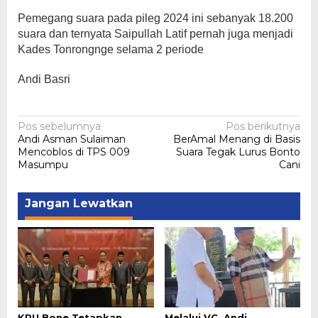
Pemegang suara pada pileg 2024 ini sebanyak 18.200
suara dan ternyata Saipullah Latif pernah juga menjadi
Kades Tonrongnge selama 2 periode
Andi Basri
Navigasi
Pos sebelumnya
Pos berikutnya
Andi Asman Sulaiman
BerAmal Menang di Basis
pos
Mencoblos di TPS 009
Suara Tegak Lurus Bonto
Masumpu
Cani
Jangan Lewatkan
KPU Bone Tetapkan
Melalui VC, Andi