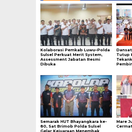
Kolaborasi Pemkab Luwu–Polda
Dansat
Sulsel Perkuat Merit System,
Tutup 
Assessment Jabatan Resmi
Tekank
Dibuka
Pembin
Semarak HUT Bhayangkara ke-
Mare J
80, Sat Brimob Polda Sulsel
Cermat
Gelar Kejuaraan Menembak