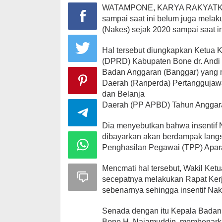
WATAMPONE, KARYA RAKYATKU.
sampai saat ini belum juga melak
(Nakes) sejak 2020 sampai saat in
Hal tersebut diungkapkan Ketua 
(DPRD) Kabupaten Bone dr. Andi 
Badan Anggaran (Banggar) yang
Daerah (Ranperda) Pertangguja
dan Belanja
Daerah (PP APBD) Tahun Anggar
Dia menyebutkan bahwa insentif N
dibayarkan akan berdampak lang
Penghasilan Pegawai (TPP) Apara
Mencmati hal tersebut, Wakil Ke
secepatnya melakukan Rapat Kerja
sebenarnya sehingga insentif Na
Senada dengan itu Kepala Bada
Bone H. Najamuddin, membenarkan