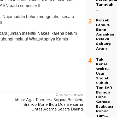
Tangguh
ASN pada semester II
…
s, Najamuddin belum mengetahui secara
3
Polsek
an
Lamuru
Bone
ara jumlah insentik Nakes, karena belum
Amankan
Pelaku
dihubungi melalui WhatsAppnya Kamis
Sabung
Ayam
4
Tak
Kenal
Waktu,
Usai
Sholat
Subuh
Tim SAR
Brimob
Pos berikutnya
Bone
Ikhtiar Agar Pandemi Segera Berakhir,
Gercep
Brimob Bone Ikuti Doa Bersama
Evakuasi
Lintas Agama Secara Daring
Pohon
Tum…