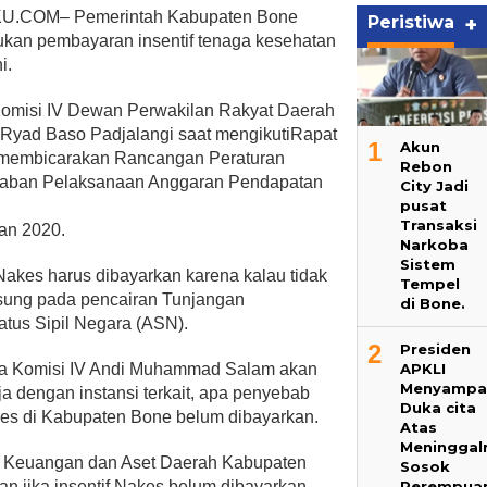
COM– Pemerintah Kabupaten Bone
Peristiwa
+
ukan pembayaran insentif tenaga kesehatan
i.
Komisi IV Dewan Perwakilan Rakyat Daerah
Ryad Baso Padjalangi saat mengikutiRapat
1
Akun
 membicarakan Rancangan Peraturan
Rebon
waban Pelaksanaan Anggaran Pendapatan
City Jadi
pusat
Transaksi
an 2020.
Narkoba
Sistem
akes harus dibayarkan karena kalau tidak
Tempel
sung pada pencairan Tunjangan
di Bone.
tus Sipil Negara (ASN).
2
Presiden
APKLI
tua Komisi IV Andi Muhammad Salam akan
Menyampa
 dengan instansi terkait, apa penyebab
Duka cita
kes di Kabupaten Bone belum dibayarkan.
Atas
Meninggal
n Keuangan dan Aset Daerah Kabupaten
Sosok
Perempua
 jika insentif Nakes belum dibayarkan