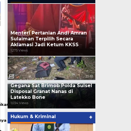
Menteri Pertanian Andi Amran
Sulaiman Terpilih Secara
Aklamasi Jadi Ketum KKSS
1,275 Views
Gegana Sat Brimob Polda Sulsel
Disposal Granat Nanas di
Latekko Bone
1,034 Views
ikan
Hukum & Kriminal
+
nya
n