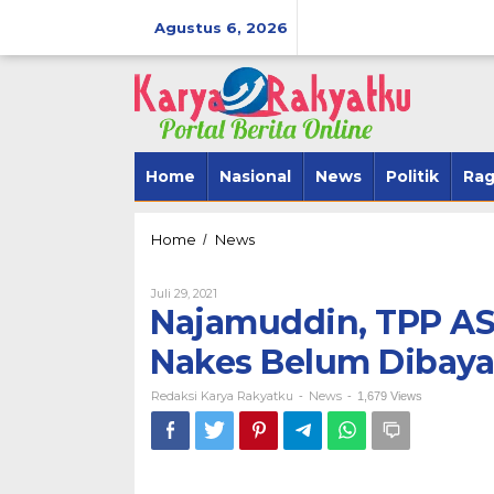
Lewati
ke
Agustus 6, 2026
konten
Home
Nasional
News
Politik
Ra
Najamuddin,
Home
News
/
TPP
ASN
Oleh
Juli 29, 2021
Tidak
Redaksi
Najamuddin, TPP ASN
Cair,
Karya
Kalau
Rakyatku
Nakes Belum Dibay
BerAmal Men
Insentif
SipakarioMi 
Nakes
Redaksi Karya Rakyatku
Belum
News
Tegak Lurus
-
-
1,679 Views
Dibayarkan
Di Politik
|
Novembe