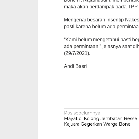
maka akan berdampak pada TPP 
Mengenai besaran insentip Nake
pasti karena belum ada perminta
“Kami belum mengetahui pasti bep
ada permintaan,” jelasnya saat 
(29/7/2021).
Andi Basri
Navigasi
Pos sebelumnya
Mayat di Kolong Jembatan Besse
pos
Kajuara Gegerkan Warga Bone