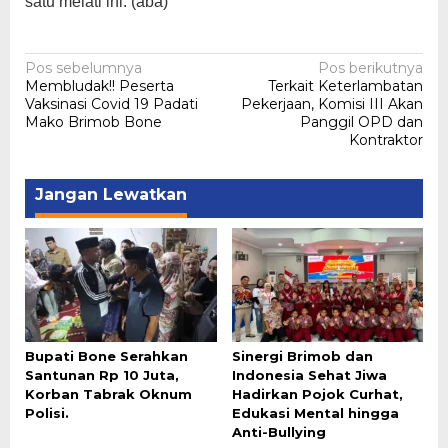
satu melati ini. (aba)
Navigasi
Pos sebelumnya
Pos berikutnya
Membludak!! Peserta
Terkait Keterlambatan
pos
Vaksinasi Covid 19 Padati
Pekerjaan, Komisi III Akan
Mako Brimob Bone
Panggil OPD dan
Kontraktor
Jangan Lewatkan
Bupati Bone Serahkan
Sinergi Brimob dan
Santunan Rp 10 Juta,
Indonesia Sehat Jiwa
Korban Tabrak Oknum
Hadirkan Pojok Curhat,
Polisi.
Edukasi Mental hingga
Anti-Bullying