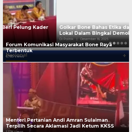
Golkar Bone Bahas Etika dan Budaya Politik
Lokal Dalam Bingkai Demokrasi
Di Politik
|
Desember 16, 2025
Forum Komunikasi Masyarakat Bone Raya
Terbentuk
Nasional
+
6,785 Views
Menteri Pertanian Andi Amran Sulaiman
Terpilih Secara Aklamasi Jadi Ketum KKSS
1,278 Views