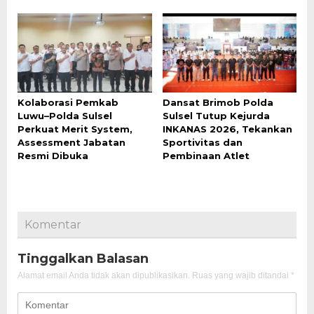
Kolaborasi Pemkab
Dansat Brimob Polda
Luwu–Polda Sulsel
Sulsel Tutup Kejurda
Perkuat Merit System,
INKANAS 2026, Tekankan
Assessment Jabatan
Sportivitas dan
Resmi Dibuka
Pembinaan Atlet
Komentar
Tinggalkan Balasan
Alamat email Anda tidak akan dipublikasikan.
Ruas yang wajib ditandai
*