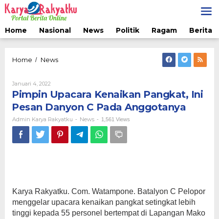
Lewati
ke
konten
Home
Nasional
News
Politik
Ragam
Berita 
Pimpin
Home
News
/
Upacara
Kenaikan
Oleh
Januari 4, 2022
Pangkat,
Admin
Pimpin Upacara Kenaikan Pangkat, Ini
Ini
Karya
Pesan
Rakyatku
Pesan Danyon C Pada Anggotanya
Danyon
Admin Karya Rakyatku
News
-
-
1,561 Views
C
Pada
Anggotanya
Karya Rakyatku. Com. Watampone. Batalyon C Pelopor
menggelar upacara kenaikan pangkat setingkat lebih
tinggi kepada 55 personel bertempat di Lapangan Mako