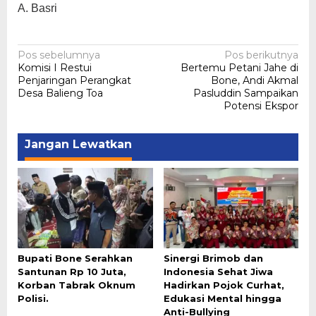
A. Basri
Navigasi
Pos sebelumnya
Pos berikutnya
Komisi I Restui
Bertemu Petani Jahe di
pos
Penjaringan Perangkat
Bone, Andi Akmal
Desa Balieng Toa
Pasluddin Sampaikan
Potensi Ekspor
Jangan Lewatkan
Bupati Bone Serahkan
Sinergi Brimob dan
Santunan Rp 10 Juta,
Indonesia Sehat Jiwa
Korban Tabrak Oknum
Hadirkan Pojok Curhat,
Polisi.
Edukasi Mental hingga
Anti-Bullying