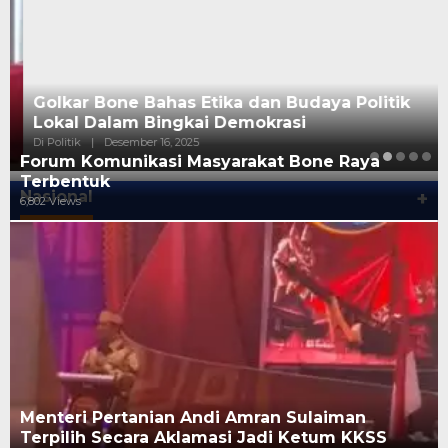
Golkar Bone Bahas Etika dan Budaya Politik
Lokal Dalam Bingkai Demokrasi
Di Politik
|
Desember 16, 2025
Forum Komunikasi Masyarakat Bone Raya
Terbentuk
Nasional
+
6,802 Views
Menteri Pertanian Andi Amran Sulaiman
Terpilih Secara Aklamasi Jadi Ketum KKSS