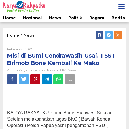
Lewati
ke
konten
Home
Nasional
News
Politik
Ragam
Berita 
Misi
Home
News
/
di
Bumi
Oleh
Februari 21, 2022
Cendrawasih
Admin
Misi di Bumi Cendrawasih Usai, 1 SST
Usai,
Karya
1
Rakyatku
Brimob Bone Kembali Ke Mako
SST
Admin Karya Rakyatku
News
-
-
1,675 Views
Brimob
Bone
Kembali
Ke
Mako
KARYA RAKYATKU. Com. Bone, Sulawesi Selatan.-
Setelah melaksanakan tugas BKO ( Bawah Kendali
Operasi ) Polda Papua yakni pengamanan PSU (