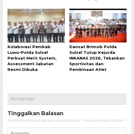
Kolaborasi Pemkab
Dansat Brimob Polda
Luwu–Polda Sulsel
Sulsel Tutup Kejurda
Perkuat Merit System,
INKANAS 2026, Tekankan
Assessment Jabatan
Sportivitas dan
Resmi Dibuka
Pembinaan Atlet
Komentar
Tinggalkan Balasan
Alamat email Anda tidak akan dipublikasikan.
Ruas yang wajib ditandai
*