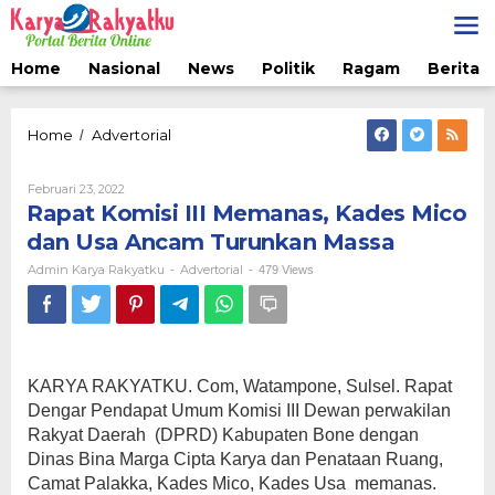
Lewati
ke
konten
Home
Nasional
News
Politik
Ragam
Berita 
Rapat
Home
Advertorial
/
Komisi
III
Oleh
Februari 23, 2022
Memanas,
Admin
Rapat Komisi III Memanas, Kades Mico
Kades
Karya
Mico
Rakyatku
dan Usa Ancam Turunkan Massa
dan
Admin Karya Rakyatku
Advertorial
-
-
479 Views
Usa
Ancam
Turunkan
Massa
KARYA RAKYATKU. Com, Watampone, Sulsel. Rapat
Dengar Pendapat Umum Komisi III Dewan perwakilan
Rakyat Daerah (DPRD) Kabupaten Bone dengan
Dinas Bina Marga Cipta Karya dan Penataan Ruang,
Camat Palakka, Kades Mico, Kades Usa memanas.