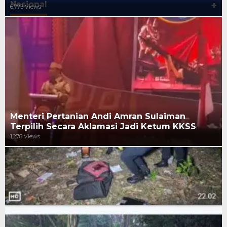
Nasional
+
6,773 Views
Menteri Pertanian Andi Amran Sulaiman
Terpilih Secara Aklamasi Jadi Ketum KKSS
1,278 Views