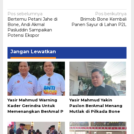
Navigasi
Pos sebelumnya
Pos berikutnya
Bertemu Petani Jahe di
Brimob Bone Kembali
pos
Bone, Andi Akmal
Panen Sayur di Lahan P2L
Pasluddin Sampaikan
Potensi Ekspor
Jangan Lewatkan
Yasir Mahmud Warning
Yasir Mahmud Yakin
Kader Gerindra Untuk
Paslon BerAmal Menang
Memenangkan BerAmal P
Mutlak di Pilkada Bone