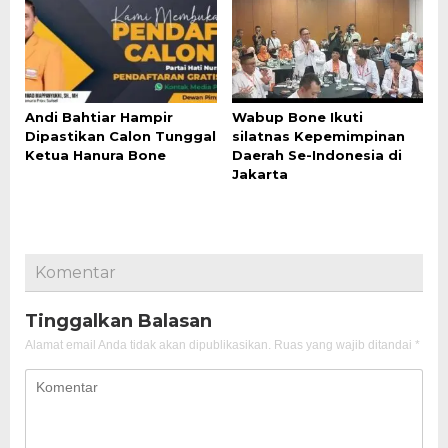
Andi Bahtiar Hampir
Wabup Bone Ikuti
Dipastikan Calon Tunggal
silatnas Kepemimpinan
Ketua Hanura Bone
Daerah Se-Indonesia di
Jakarta
Komentar
Tinggalkan Balasan
Alamat email Anda tidak akan dipublikasikan.
Ruas yang wajib ditandai
*