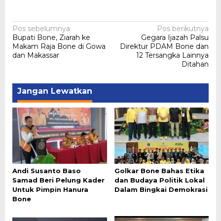
Navigasi
Pos sebelumnya
Pos berikutnya
Bupati Bone, Ziarah ke
Gegara Ijazah Palsu
pos
Makam Raja Bone di Gowa
Direktur PDAM Bone dan
dan Makassar
12 Tersangka Lainnya
Ditahan
Jangan Lewatkan
Andi Susanto Baso
Golkar Bone Bahas Etika
Samad Beri Pelung Kader
dan Budaya Politik Lokal
Untuk Pimpin Hanura
Dalam Bingkai Demokrasi
Bone