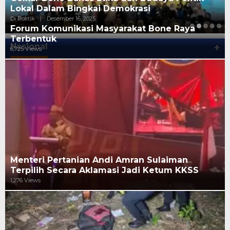
Lokal Dalam Bingkai Demokrasi
Di Politik
|
Desember 16, 2025
Forum Komunikasi Masyarakat Bone Raya
Terbentuk
Nasional
+
6,725 Views
Menteri Pertanian Andi Amran Sulaiman
Terpilih Secara Aklamasi Jadi Ketum KKSS
1,276 Views