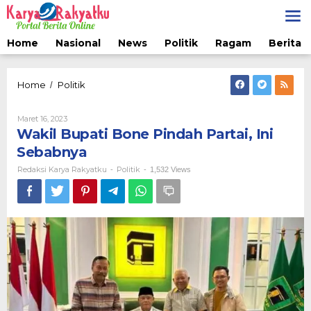
Lewati
ke
konten
Home
Nasional
News
Politik
Ragam
Berita 
Wakil
Home
Politik
/
Bupati
Bone
Oleh
Maret 16, 2023
Pindah
Redaksi
Wakil Bupati Bone Pindah Partai, Ini
Partai,
Karya
Ini
Rakyatku
Sebabnya
Sebabnya
Redaksi Karya Rakyatku
Politik
-
-
1,532 Views