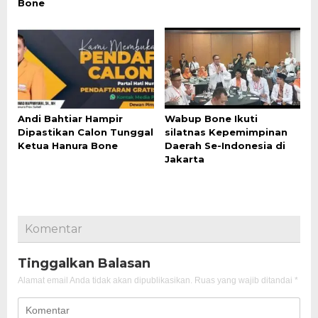
Bone
Andi Bahtiar Hampir
Wabup Bone Ikuti
Dipastikan Calon Tunggal
silatnas Kepemimpinan
Ketua Hanura Bone
Daerah Se-Indonesia di
Jakarta
Komentar
Tinggalkan Balasan
Alamat email Anda tidak akan dipublikasikan.
Ruas yang wajib ditandai
*