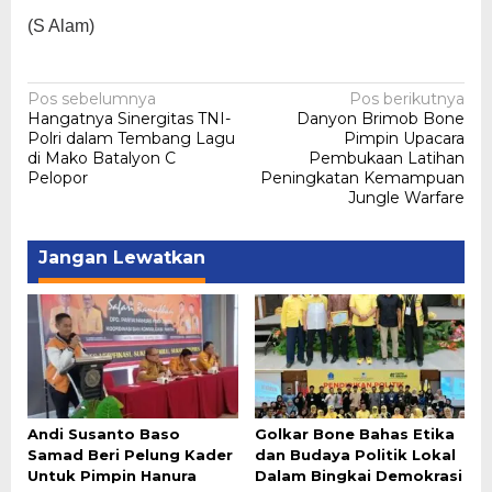
(S Alam)
Navigasi
Pos sebelumnya
Pos berikutnya
Hangatnya Sinergitas TNI-
Danyon Brimob Bone
pos
Polri dalam Tembang Lagu
Pimpin Upacara
di Mako Batalyon C
Pembukaan Latihan
Pelopor
Peningkatan Kemampuan
Jungle Warfare
Jangan Lewatkan
Andi Susanto Baso
Golkar Bone Bahas Etika
Samad Beri Pelung Kader
dan Budaya Politik Lokal
Untuk Pimpin Hanura
Dalam Bingkai Demokrasi