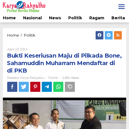
Lewati
ke
konten
Home
Nasional
News
Politik
Ragam
Berita 
Bukti
Home
Politik
/
Keseriusan
Maju
Oleh
April 23, 2024
di
Redaksi
Bukti Keseriusan Maju di Pilkada Bone,
Pilkada
Karya
Bone,
Rakyatku
Sahamuddin Muharram Mendaftar di
Sahamuddin
di PKB
Muharram
Mendaftar
Redaksi Karya Rakyatku
Politik
-
-
1,681 Views
di
di
PKB