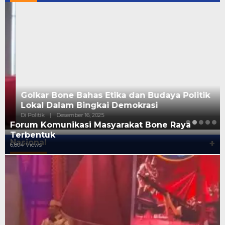
Golkar Bone Bahas Etika dan Budaya Politik
Lokal Dalam Bingkai Demokrasi
Di Politik
|
Desember 16, 2025
Forum Komunikasi Masyarakat Bone Raya
Terbentuk
Nasional
+
6,804 Views