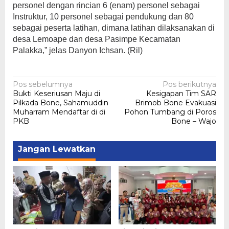
personel dengan rincian 6 (enam) personel sebagai
Instruktur, 10 personel sebagai pendukung dan 80
sebagai peserta latihan, dimana latihan dilaksanakan di
desa Lemoape dan desa Pasimpe Kecamatan
Palakka,” jelas Danyon Ichsan. (Ril)
Navigasi
Pos sebelumnya
Pos berikutnya
Bukti Keseriusan Maju di
Kesigapan Tim SAR
pos
Pilkada Bone, Sahamuddin
Brimob Bone Evakuasi
Muharram Mendaftar di di
Pohon Tumbang di Poros
PKB
Bone – Wajo
Jangan Lewatkan