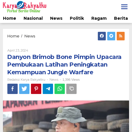
Lewati
ke
konten
Home
Nasional
News
Politik
Ragam
Berita 
Danyon
Home
News
/
Brimob
Bone
Oleh
April 23, 2024
Pimpin
Redaksi
Danyon Brimob Bone Pimpin Upacara
Upacara
Karya
Pembukaan
Rakyatku
Pembukaan Latihan Peningkatan
Latihan
Kemampuan Jungle Warfare
Peningkatan
Kemampuan
Redaksi Karya Rakyatku
News
-
-
1,396 Views
Jungle
Warfare