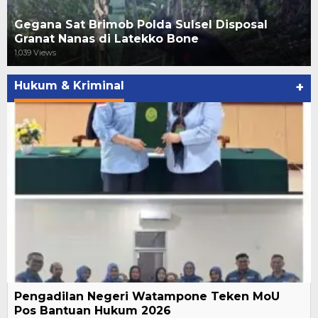
Gegana Sat Brimob Polda Sulsel Disposal
Granat Nanas di Latekko Bone
1,039 Views
Hukum & Kriminal
+
Pengadilan Negeri Watampone Teken MoU
Pos Bantuan Hukum 2026