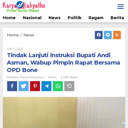
Lewati
ke
konten
Home
Nasional
News
Politik
Ragam
Berita 
Tindak
Home
News
/
Lanjuti
Instruksi
Oleh
Mei 7, 2025
Bupati
Redaksi
Tindak Lanjuti Instruksi Bupati Andi
Andi
Karya
Asman,
Rakyatku
Asman, Wabup Pimpin Rapat Bersama
Wabup
OPD Bone
Pimpin
Rapat
Redaksi Karya Rakyatku
News
-
-
1,246 Views
Bersama
OPD
Bone