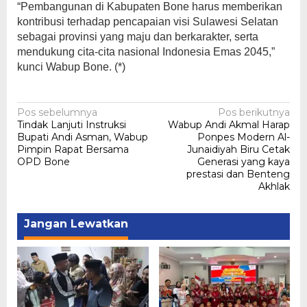
“Pembangunan di Kabupaten Bone harus memberikan
kontribusi terhadap pencapaian visi Sulawesi Selatan
sebagai provinsi yang maju dan berkarakter, serta
mendukung cita-cita nasional Indonesia Emas 2045,”
kunci Wabup Bone. (*)
Navigasi
Pos sebelumnya
Pos berikutnya
Tindak Lanjuti Instruksi
Wabup Andi Akmal Harap
pos
Bupati Andi Asman, Wabup
Ponpes Modern Al-
Pimpin Rapat Bersama
Junaidiyah Biru Cetak
OPD Bone
Generasi yang kaya
prestasi dan Benteng
Akhlak
Jangan Lewatkan