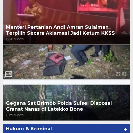
Menteri Pertanian Andi Amran Sulaiman
Terpilih Secara Aklamasi Jadi Ketum KKSS
1,278 Views
Gegana Sat Brimob Polda Sulsel Disposal
Granat Nanas di Latekko Bone
1,039 Views
Hukum & Kriminal
+