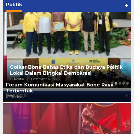
Politik
+
Golkar Bone Bahas Etika dan Budaya Politik
Lokal Dalam Bingkai Demokrasi
Di Politik
|
Desember 16, 2025
Forum Komunikasi Masyarakat Bone Raya
Terbentuk
Nasional
+
6,775 Views