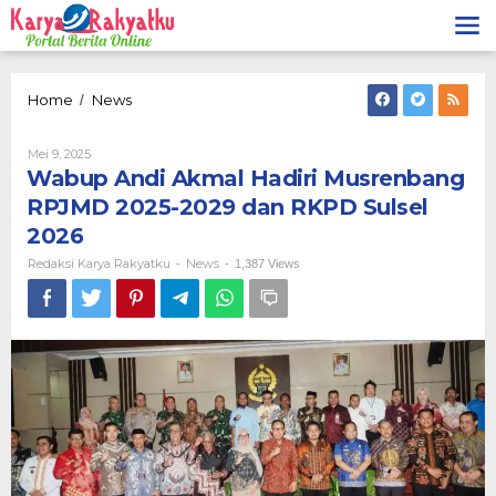
Lewati
ke
konten
Wabup
Home
News
/
Andi
Akmal
Oleh
Mei 9, 2025
Hadiri
Redaksi
Wabup Andi Akmal Hadiri Musrenbang
Musrenbang
Karya
RPJMD
Rakyatku
RPJMD 2025-2029 dan RKPD Sulsel
2025-
2026
2029
dan
Redaksi Karya Rakyatku
News
-
-
1,387 Views
RKPD
Sulsel
2026