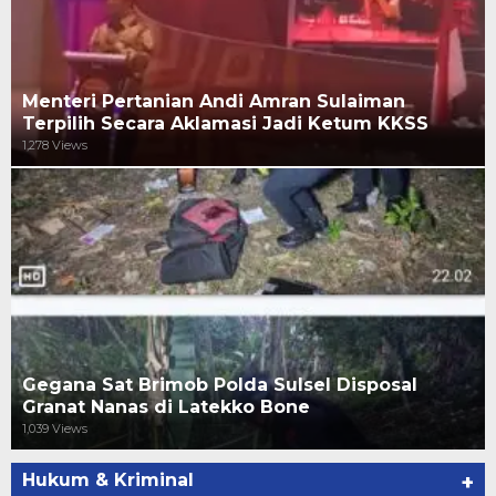
Menteri Pertanian Andi Amran Sulaiman
Terpilih Secara Aklamasi Jadi Ketum KKSS
1,278 Views
Gegana Sat Brimob Polda Sulsel Disposal
Granat Nanas di Latekko Bone
1,039 Views
Hukum & Kriminal
+