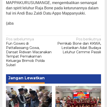
MAPPAKURUSUMANGE, mengembalikan semangat
dan spirit leluhur Raja Bone pada keturunannya dalam
hal ini Andi Bau Zaldi Datu Appo Mappanyukki.
(aba
Navigasi
Pos sebelumnya
Pos berikutnya
Fun Gowes di
Pemkab Bone dan KKWA,
pos
Pattallassang Gowa,
Lestarikan Adat Budaya
Dansat Ridwan Wacanakan
Leluhur Cemme Passili
Tempat Pemakaman
Keluarga Brimob Polda
Sulsel
Jangan Lewatkan