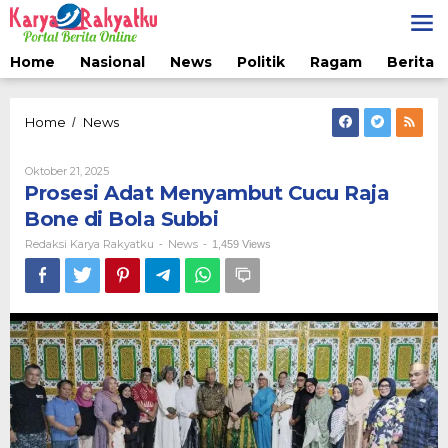
Lewati
ke
konten
Home
Nasional
News
Politik
Ragam
Berita 
Prosesi
Home
News
/
Adat
Menyambut
Oleh
Oktober 21, 2025
Cucu
Redaksi
Prosesi Adat Menyambut Cucu Raja
Raja
Karya
Bone
Rakyatku
Bone di Bola Subbi
di
Redaksi Karya Rakyatku
News
-
-
1,459 Views
Bola
Subbi