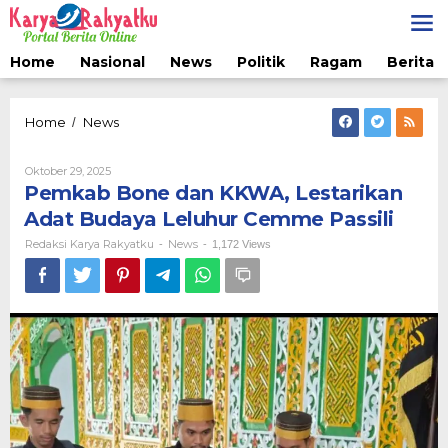
Lewati
ke
konten
Home
Nasional
News
Politik
Ragam
Berita 
Pemkab
Home
News
/
Bone
dan
Oleh
Oktober 29, 2025
KKWA,
Redaksi
Pemkab Bone dan KKWA, Lestarikan
Lestarikan
Karya
Adat
Rakyatku
Adat Budaya Leluhur Cemme Passili
Budaya
Redaksi Karya Rakyatku
News
-
-
1,172 Views
Leluhur
Cemme
Passili