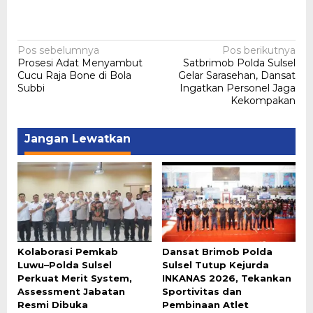
Navigasi
Pos sebelumnya
Pos berikutnya
Prosesi Adat Menyambut
Satbrimob Polda Sulsel
pos
Cucu Raja Bone di Bola
Gelar Sarasehan, Dansat
Subbi
Ingatkan Personel Jaga
Kekompakan
Jangan Lewatkan
Kolaborasi Pemkab
Dansat Brimob Polda
Luwu–Polda Sulsel
Sulsel Tutup Kejurda
Perkuat Merit System,
INKANAS 2026, Tekankan
Assessment Jabatan
Sportivitas dan
Resmi Dibuka
Pembinaan Atlet