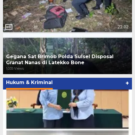
Gegana Sat Brimob Polda Sulsel Disposal
Granat Nanas di Latekko Bone
1,035 Views
Hukum & Kriminal
+