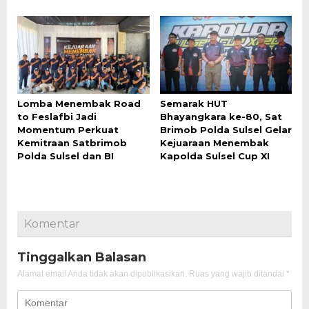
Lomba Menembak Road
Semarak HUT
to Feslafbi Jadi
Bhayangkara ke-80, Sat
Momentum Perkuat
Brimob Polda Sulsel Gelar
Kemitraan Satbrimob
Kejuaraan Menembak
Polda Sulsel dan BI
Kapolda Sulsel Cup XI
Komentar
Tinggalkan Balasan
Alamat email Anda tidak akan dipublikasikan.
Ruas yang wajib ditandai
*