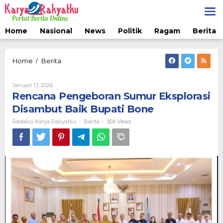
Lewati
ke
konten
Home
Nasional
News
Politik
Ragam
Berita 
Rencana
Home
Berita
/
Pengeboran
Sumur
Oleh
Januari 13, 2026
Eksplorasi
Redaksi
Rencana Pengeboran Sumur Eksplorasi
Disambut
Karya
Baik
Rakyatku
Disambut Baik Bupati Bone
Bupati
Redaksi Karya Rakyatku
Berita
-
-
304 Views
Bone