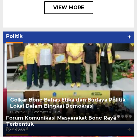
VIEW MORE
Politik
+
Golkar Bone Bahas Etika dan Budaya Politik
Lokal Dalam Bingkai Demokrasi
Di Politik
|
Desember 16, 2025
Forum Komunikasi Masyarakat Bone Raya
Terbentuk
Nasional
+
6,795 Views