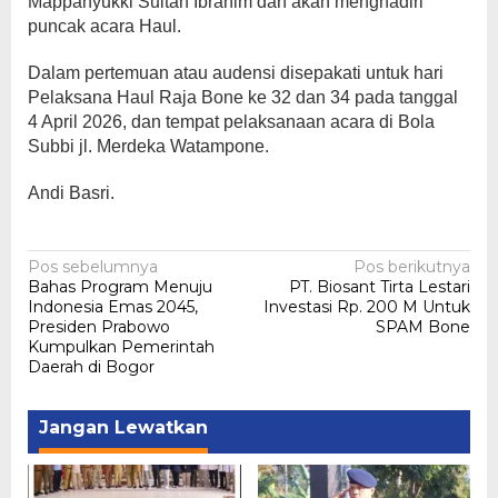
Mappanyukki Sultan Ibrahim dan akan menghadiri
puncak acara Haul.
Dalam pertemuan atau audensi disepakati untuk hari
Pelaksana Haul Raja Bone ke 32 dan 34 pada tanggal
4 April 2026, dan tempat pelaksanaan acara di Bola
Subbi jl. Merdeka Watampone.
Andi Basri.
Navigasi
Pos sebelumnya
Pos berikutnya
Bahas Program Menuju
PT. Biosant Tirta Lestari
pos
Indonesia Emas 2045,
Investasi Rp. 200 M Untuk
Presiden Prabowo
SPAM Bone
Kumpulkan Pemerintah
Daerah di Bogor
Jangan Lewatkan