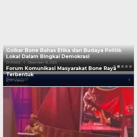
Golkar Bone Bahas Etika dan Budaya Politik
Lokal Dalam Bingkai Demokrasi
Di Politik
|
Desember 16, 2025
Forum Komunikasi Masyarakat Bone Raya
Terbentuk
Nasional
+
6,717 Views