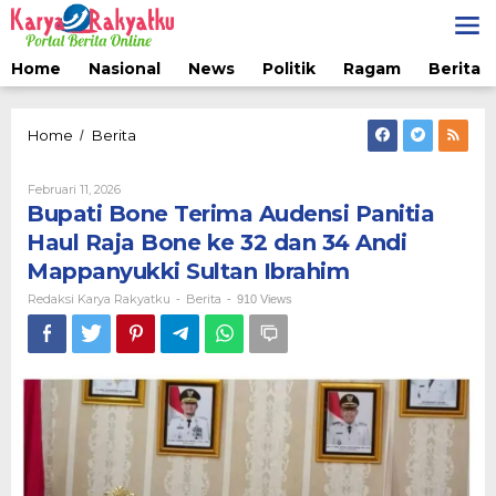
Lewati
ke
konten
Home
Nasional
News
Politik
Ragam
Berita 
Bupati
Home
Berita
/
Bone
Terima
Oleh
Februari 11, 2026
Audensi
Redaksi
Bupati Bone Terima Audensi Panitia
Panitia
Karya
Haul
Rakyatku
Haul Raja Bone ke 32 dan 34 Andi
Raja
Mappanyukki Sultan Ibrahim
Bone
ke
Redaksi Karya Rakyatku
Berita
-
-
910 Views
32
dan
34
Andi
Mappanyukki
Sultan
Ibrahim