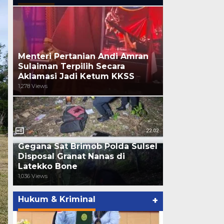
Menteri Pertanian Andi Amran
Sulaiman Terpilih Secara
Aklamasi Jadi Ketum KKSS
1,278 Views
Gegana Sat Brimob Polda Sulsel
Disposal Granat Nanas di
Latekko Bone
1,036 Views
Hukum & Kriminal
+