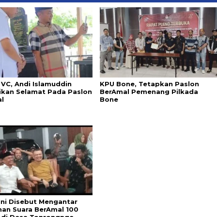
 VC, Andi Islamuddin
KPU Bone, Tetapkan Paslon
kan Selamat Pada Paslon
BerAmal Pemenang Pilkada
l
Bone
Ini Disebut Mengantar
han Suara BerAmal 100
 di Desa Tonrongnge