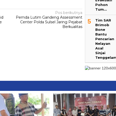
Evakuasi
Pohon
Tum…
Pos berikutnya
id
Pemda Lutim Gandeng Assessment
5
Tim SAR
e
Center Polda Sulsel Jaring Pejabat
Brimob
Berkualitas
Bone
Bantu
Pencarian
Nelayan
Asal
Sinjai
Tenggela