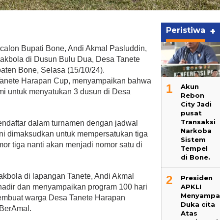
Peristiwa
+
calon Bupati Bone, Andi Akmal Pasluddin,
kbola di Dusun Bulu Dua, Desa Tanete
ten Bone, Selasa (15/10/24).
 Tanete Harapan Cup, menyampaikan bahwa
1
Akun
hmi untuk menyatukan 3 dusun di Desa
Rebon
City Jadi
pusat
Transaksi
mendaftar dalam turnamen dengan jadwal
Narkoba
ini dimaksudkan untuk mempersatukan tiga
Sistem
or tiga nanti akan menjadi nomor satu di
Tempel
di Bone.
bola di lapangan Tanete, Andi Akmal
2
Presiden
APKLI
hadir dan menyampaikan program 100 hari
Menyampa
embuat warga Desa Tanete Harapan
Duka cita
 BerAmal.
Atas