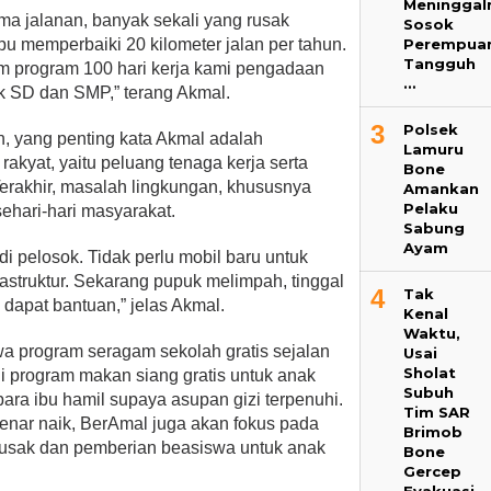
Meninggal
ama jalanan, banyak sekali yang rusak
Sosok
Perempua
 memperbaiki 20 kilometer jalan per tahun.
Tangguh
am program 100 hari kerja kami pengadaan
…
k SD dan SMP,” terang Akmal.
3
Polsek
an, yang penting kata Akmal adalah
Lamuru
kyat, yaitu peluang tenaga kerja serta
Bone
Terakhir, masalah lingkungan, khususnya
Amankan
Pelaku
ehari-hari masyarakat.
Sabung
Ayam
i pelosok. Tidak perlu mobil baru untuk
frastruktur. Sekarang pupuk melimpah, tinggal
4
Tak
 dapat bantuan,” jelas Akmal.
Kenal
Waktu,
a program seragam sekolah gratis sejalan
Usai
Sholat
i program makan siang gratis untuk anak
Subuh
ara ibu hamil supaya asupan gizi terpenuhi.
Tim SAR
nar naik, BerAmal juga akan fokus pada
Brimob
rusak dan pemberian beasiswa untuk anak
Bone
Gercep