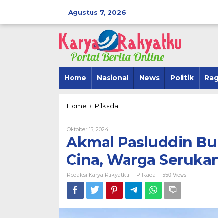
Lewati
ke
Agustus 7, 2026
konten
Home
Nasional
News
Politik
Ra
Akmal
Home
Pilkada
/
Pasluddin
Buka
Oleh
Oktober 15, 2024
Turnamen
Redaksi
Akmal Pasluddin Bu
Sepakbola
Karya
di
Rakyatku
Cina, Warga Seruka
BerAmal Men
Cina,
SipakarioMi 
Warga
Redaksi Karya Rakyatku
Serukan
Pilkada
Tegak Lurus
-
-
550 Views
BerAmal
Di Politik
|
Novembe