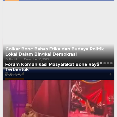
Golkar Bone Bahas Etika dan Budaya Politik
Lokal Dalam Bingkai Demokrasi
Di Politik
|
Desember 16, 2025
Forum Komunikasi Masyarakat Bone Raya
Terbentuk
Nasional
+
6,729 Views