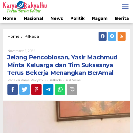
Lewati
ke
konten
Home
Nasional
News
Politik
Ragam
Berita 
Jelang
Home
Pilkada
/
Pencoblosan,
Yasir
Oleh
November 2, 2024
Machmud
Redaksi
Jelang Pencoblosan, Yasir Machmud
Minta
Karya
Keluarga
Rakyatku
Minta Keluarga dan Tim Suksesnya
dan
Terus Bekerja Menangkan BerAmal
Tim
Suksesnya
Redaksi Karya Rakyatku
Pilkada
-
-
484 Views
Terus
Bekerja
Menangkan
BerAmal