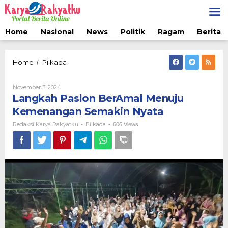
Lewati
ke
konten
Home
Nasional
News
Politik
Ragam
Berita 
Langkah
Home
Pilkada
/
Paslon
BerAmal
Oleh
November 3, 2024
Menuju
Redaksi
Langkah Paslon BerAmal Menuju
Kemenangan
Karya
Semakin
Rakyatku
Kemenangan Semakin Nyata
Nyata
Redaksi Karya Rakyatku
Pilkada
-
-
606 Views