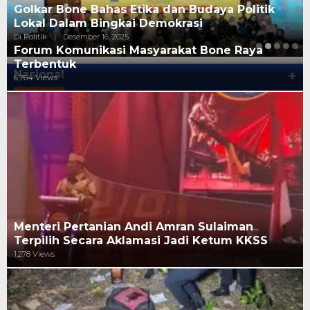
Golkar Bone Bahas Etika dan Budaya Politik
Lokal Dalam Bingkai Demokrasi
Di Politik
|
Desember 16, 2025
Forum Komunikasi Masyarakat Bone Raya
Terbentuk
Nasional
+
6,764 Views
Menteri Pertanian Andi Amran Sulaiman
Terpilih Secara Aklamasi Jadi Ketum KKSS
1,278 Views