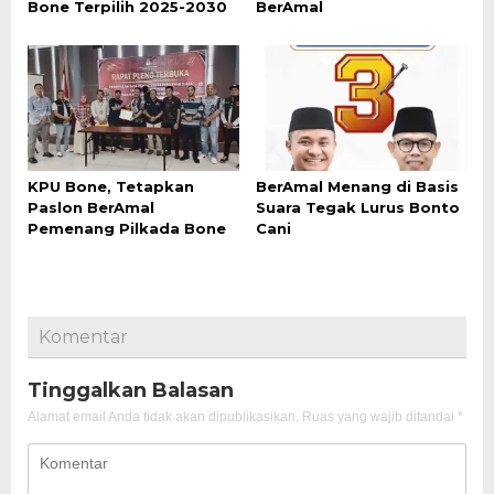
Bone Terpilih 2025-2030
BerAmal
KPU Bone, Tetapkan
BerAmal Menang di Basis
Paslon BerAmal
Suara Tegak Lurus Bonto
Pemenang Pilkada Bone
Cani
Komentar
Tinggalkan Balasan
Alamat email Anda tidak akan dipublikasikan.
Ruas yang wajib ditandai
*