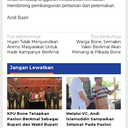
mendorong pembangunan pertanian dan peternakan.
Andi Basri
Navigasi
Pos sebelumnya
Pos berikutnya
Hujan Tidak Menyurutkan
Warga Bone, Semakin
pos
Animo Masyarakat Untuk
Yakin BerAmal Akan
Hadir Kampanye BerAmal
Menang di Pilkada Bone
Jangan Lewatkan
KPU Bone Tetapkan
Melalui VC, Andi
Paslon BerAmal Sebagai
Islamuddin Sampaikan
Bupati dan Wakil Bupati
Selamat Pada Paslon